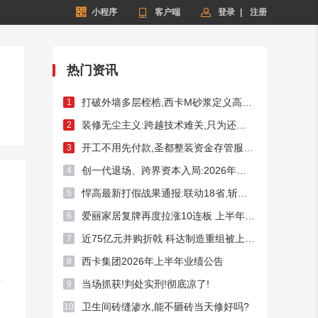


小程序

客户端
登录
|
注册
热门资讯
打破外墙多层桎梏,西卡M砂浆定义高端外墙新标杆!
1
装修无尘主义:跨越技术难关,只为还你洁净家居
2
开工不用先付款,圣都整装资金存管服务总额破50亿元
3
创一代退场、跨界资本入局:2026年频现A股家居上市企业控制权迁徙
4
悍高最新打假战果通报:联动18省,斩断假货链条54处
5
爱丽家居复牌再度拉涨10连板 上半年预亏超3400万元
6
近75亿元并购折戟 科达制造重组被上交所否决
7
西卡集团2026年上半年业绩公告
8
当场抓获!判处实刑!彻底凉了!
9
卫生间砖缝渗水,能不砸砖当天修好吗?
10