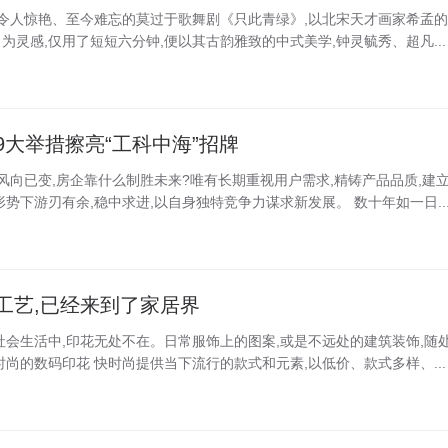
晚,令人惊艳、至今难忘的莫过于歌舞剧《只此青绿》,以北宋天才画家希孟的
灵感,仅用了短短六分钟,便以其古韵雅致的中式美学,钟灵毓秀、超凡...
大举措擦亮“工科中海”招牌
业风向已变,房企靠什么制胜未来?唯有长期重视用户需求,精铸产品品质,建
势下游刃有余,稳中求进,以自身独特竞争力谋求新发展。 数十年如一日..
工艺,已经来到了家居界
社会生活中,印花无处不在。日常服饰上的图案,或是不远处的建筑装饰,随
尚的数码印花 快时尚提供当下流行的款式和元素,以低价、款式多样、...