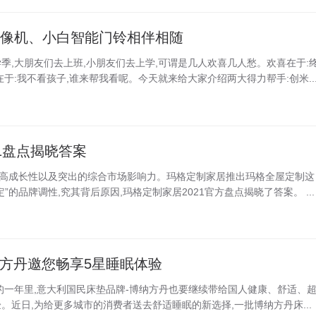
摄像机、小白智能门铃相伴相随
季,大朋友们去上班,小朋友们去上学,可谓是几人欢喜几人愁。欢喜在于:
于:我不看孩子,谁来帮我看呢。今天就来给大家介绍两大得力帮手:创米..
21盘点揭晓答案
出高成长性以及突出的综合市场影响力。玛格定制家居推出玛格全屋定制这
”的品牌调性,究其背后原因,玛格定制家居2021官方盘点揭晓了答案。 ...
纳方丹邀您畅享5星睡眠体验
的一年里,意大利国民床垫品牌-博纳方丹也要继续带给国人健康、舒适、
。近日,为给更多城市的消费者送去舒适睡眠的新选择,一批博纳方丹床...