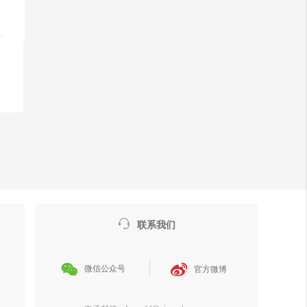

联系我们


微信公众号
官方微博