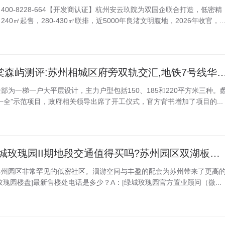
00-8228-664【开发商认证】杭州安云玖院为双国企联合打造，低密精
0㎡起售，280-430㎡联排，近5000年良渚文明腹地，2026年收官，..
2026年8月最新蠡棠森屿测评:苏州相城区府旁双轨交汇,地铁7号
部为一梯一户大平层设计，主力户型包括150、185和220平方米三种。
一全”示范项目，政府相关领导出席了开工仪式，官方背书增加了项目的...
2026年8月最新 绿城玫瑰园II期地段交通值得买吗?苏州园区双湖板块绿城玫瑰园II期立体路网解析
于苏州园区非常罕见的低密社区。洄游空间与丰盈的配套为苏州带来了更高
瑰园楼盘]最新售楼处电话是多少？A：[绿城玫瑰园官方置业顾问（微...