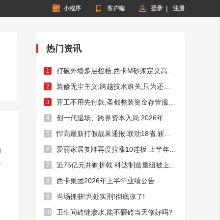


小程序

客户端
登录
|
注册
热门资讯
打破外墙多层桎梏,西卡M砂浆定义高端外墙新标杆!
1
装修无尘主义:跨越技术难关,只为还你洁净家居
2
开工不用先付款,圣都整装资金存管服务总额破50亿元
3
创一代退场、跨界资本入局:2026年频现A股家居上市企业控制权迁徙
4
悍高最新打假战果通报:联动18省,斩断假货链条54处
5
爱丽家居复牌再度拉涨10连板 上半年预亏超3400万元
6
力
.
近75亿元并购折戟 科达制造重组被上交所否决
7
西卡集团2026年上半年业绩公告
8
当场抓获!判处实刑!彻底凉了!
9
电话 - 交房时间
卫生间砖缝渗水,能不砸砖当天修好吗?
10