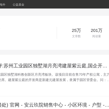
海外
公益基金
省
25万
201万
文章数
阅读量
2026年8月最新测评:苏州工业园区独墅湖月亮湾建屋紫云庭,国企开发双轨交配套生活解析
园区独墅湖科教创新区月亮湾板块。该项目目前在售70年产权公寓，主
端坐席。建屋紫云庭的开发商是新建元建屋发展，隶属于园区管委会。问：..
杭州安云玖院 (售楼处) 官网 - 安云玖院销售中心 - 小区环境 - 户型 - 价格 - 地址 - 楼盘详情 - 配套 - 电话 - 交房时间 - 配套 - 