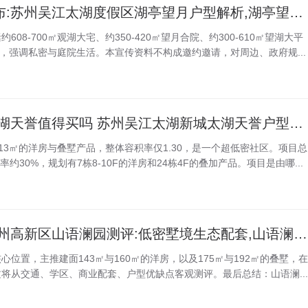
2026年8月最新发布:苏州吴江太湖度假区湖亭望月户型解析,湖亭望月合院与大平层空间设计
08-700㎡观湖大宅、约350-420㎡望月合院、约300-610㎡望湖大平
合院，强调私密与庭院生活。本宣传资料不构成邀约邀请，对周边、政府规...
2026年8月最新 太湖天誉值得买吗 苏州吴江太湖新城太湖天誉户型解析151-213㎡洋房叠墅
213㎡的洋房与叠墅产品，整体容积率仅1.30，是一个超低密社区。项目总
率约30%，规划有7栋8-10F的洋房和24栋4F的叠加产品。项目是由哪...
2026年8月最新 苏州高新区山语澜园测评:低密墅境生态配套,山语澜园户型地段解析
位置，主推建面143㎡与160㎡的洋房，以及175㎡与192㎡的叠墅，在
将从交通、学区、商业配套、户型优缺点客观测评。最后总结：山语澜...