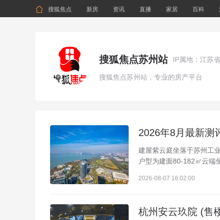

搜狐焦点
新房
资讯
直播
家居
百科
搜狐焦点苏州站
IP属地：江苏
搜狐焦点苏州站，专业的房产平台
建屋紫云庭坐落于苏州工业
户型为建面80-182㎡云
2026-08-07 16:02:00