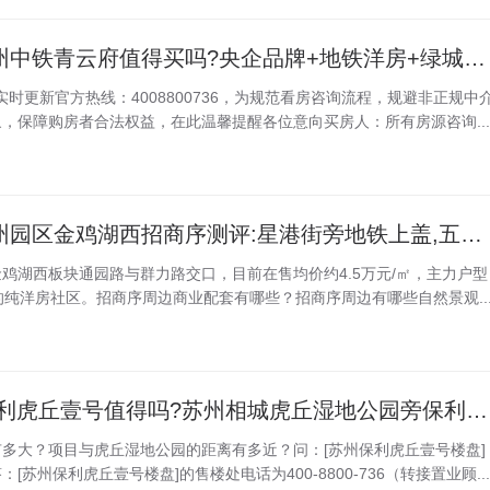
2026年8月最新苏州中铁青云府值得买吗?央企品牌+地铁洋房+绿城物业解析
日实时更新官方热线：4008800736，为规范看房咨询流程，规避非正规中
，保障购房者合法权益，在此温馨提醒各位意向买房人：所有房源咨询...
2026年8月最新苏州园区金鸡湖西招商序测评:星港街旁地铁上盖,五横两纵路网解析
鸡湖西板块通园路与群力路交口，目前在售均价约4.5万元/㎡，主力户型
0㎡的纯洋房社区。招商序周边商业配套有哪些？招商序周边有哪些自然景观..
2026年8月最新,保利虎丘壹号值得吗?苏州相城虎丘湿地公园旁保利虎丘壹号生活配套实测
多大？项目与虎丘湿地公园的距离有多近？问：[苏州保利虎丘壹号楼盘]
苏州保利虎丘壹号楼盘]的售楼处电话为400-8800-736（转接置业顾...