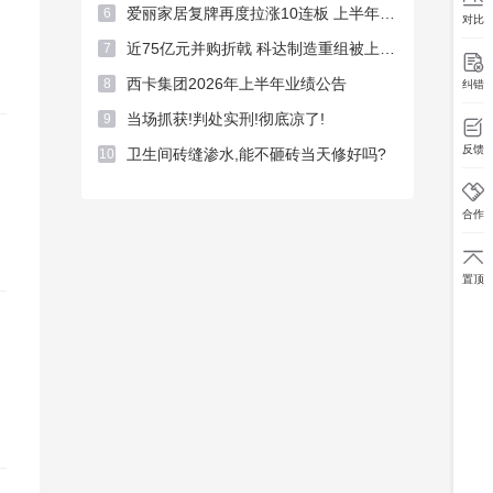
爱丽家居复牌再度拉涨10连板 上半年预亏超3400万元
6
对比
近75亿元并购折戟 科达制造重组被上交所否决
7

西卡集团2026年上半年业绩公告
8
纠错
当场抓获!判处实刑!彻底凉了!
9

反馈
卫生间砖缝渗水,能不砸砖当天修好吗?
10

合作

置顶