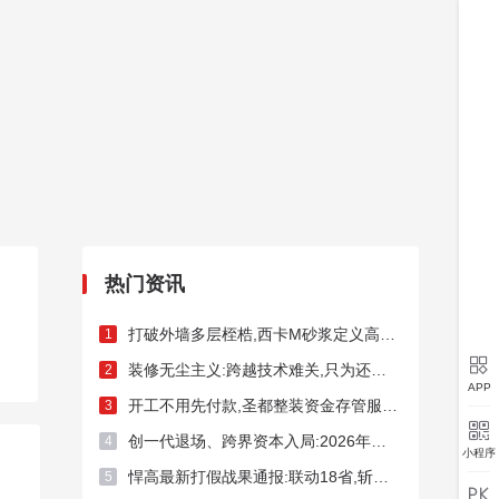
热门资讯
打破外墙多层桎梏,西卡M砂浆定义高端外墙新标杆!
1

装修无尘主义:跨越技术难关,只为还你洁净家居
2
APP
开工不用先付款,圣都整装资金存管服务总额破50亿元
3

创一代退场、跨界资本入局:2026年频现A股家居上市企业控制权迁徙
4
小程序
悍高最新打假战果通报:联动18省,斩断假货链条54处
5
