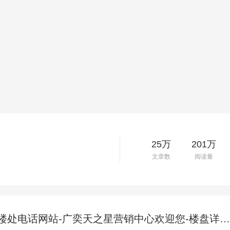
省
25万
201万
文章数
阅读量
广奕天之星官方售楼处电话网站-广奕天之星营销中心欢迎您-楼盘详情•最新价格-户型图-容积率@2026年7月17日售楼处官方发布