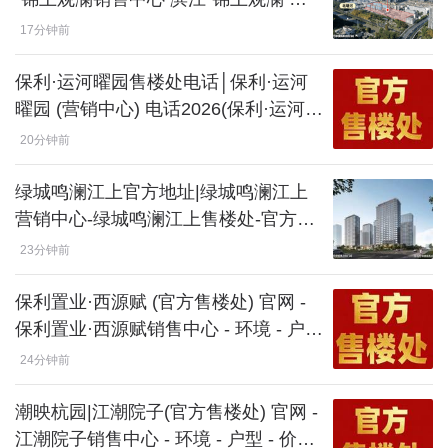
方网站-滨江·锦上观澜 营销中心欢迎
17分钟前
您- 滨江锦上观澜•最新价格-户型图-容
积率
保利·运河曜园售楼处电话│保利·运河
曜园 (营销中心) 电话2026(保利·运河曜
园售楼处)-楼盘欢迎您-价格/户型/地址/
20分钟前
环境/配套/交房时间/电话
绿城鸣澜江上官方地址|绿城鸣澜江上
营销中心-绿城鸣澜江上售楼处-官方售
楼处地址-官方电话-官方看房预约流程-
23分钟前
官方销售现场接待-售楼处
保利置业·西源赋 (官方售楼处) 官网 -
保利置业·西源赋销售中心 - 环境 - 户型
- 价格 - 地址 - 楼盘详情 - 配套 - 电话 -
24分钟前
交房时间
潮映杭园|江潮院子(官方售楼处) 官网 -
江潮院子销售中心 - 环境 - 户型 - 价格