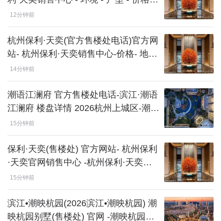
地址 - 楼盘详情 - 配套 - 电话 - 售楼处
12分钟前
位置 - 电话 - 交房时间
杭州保利·天奕(官方售楼处电话)官方网
站- 杭州保利·天奕销售中心-价格- 地
址-楼盘详情-配套-电话-交房时间-配套-
14分钟前
电话-交房时间
潮语江澜府 官方售楼处电话-滨江·潮语
江澜府 楼盘详情 2026杭州上城区-潮语
江澜府楼盘详情-潮语江澜府 价格+户
15分钟前
型图集+潮语江澜府 楼盘配套+小区环
境
保利·天奕(售楼处) 官方网站- 杭州保利
·天奕官网销售中心 -杭州保利·天奕价
格 - 地址 - 楼盘详情 - 配套 - 电话 - 交
15分钟前
房时间 - 配套 - 电话 - 交房时间
滨江•潮映杭园(2026滨江•潮映杭园) 潮
映杭园别墅(售楼处) 官网 -潮映杭园别