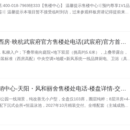
400-018-7969转333【售楼中心】 温馨提示售楼中心〢预约尊享1V1品
鉴〢 温馨提示本项目暂不接受临时到访，过来参观样板房请记得提前来...
【官方售楼】杭州西房·映杭武宸府官方售楼处电话(武宸府)官方首页网站-武宸府营销中心欢迎您-楼盘详情•最新价格-户型图-容积率@2026.8.月✦AI热搜
下三叠，私梯入户；下叠带南向庭院+地下双层（挑高约5.6米），上叠带露台，
装标准（西房高配）中央空调+地暖+新风系统一线品牌厨电、卫浴（具..
天阳・风和丽舍营销中心-天阳・风和丽舍售楼处电话-楼盘详情-交房时间-地址-最新房价户型图-小区环境-楼盘详情-交房时间-天阳・风和丽舍周边配套
公园一线湖景，纯改善无小户型，全盘仅103席，圈层纯粹；8层洋房+4-
下沉式会所+恒温泳池，2027年10月精装交付。全维配套（主城成熟...