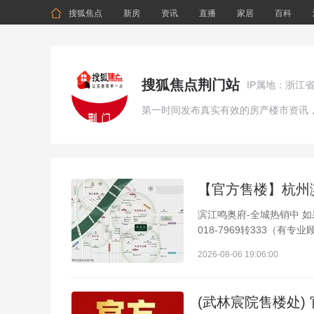

搜狐焦点
新房
资讯
直播
家居
百科
搜狐焦点荆门站
IP属地：浙江
滨江鸣奥府-全城热销中 如
018-7969转333（有
2026-08-06 19:06:00