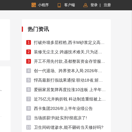


小程序

客户端
登录
|
注册
热门资讯
打破外墙多层桎梏,西卡M砂浆定义高端外墙新标杆!
1
装修无尘主义:跨越技术难关,只为还你洁净家居
2
开工不用先付款,圣都整装资金存管服务总额破50亿元
3
创一代退场、跨界资本入局:2026年频现A股家居上市企业控制权迁徙
4
悍高最新打假战果通报:联动18省,斩断假货链条54处
5
爱丽家居复牌再度拉涨10连板 上半年预亏超3400万元
6
-
近75亿元并购折戟 科达制造重组被上交所否决
7
西卡集团2026年上半年业绩公告
8
当场抓获!判处实刑!彻底凉了!
9
卫生间砖缝渗水,能不砸砖当天修好吗?
10