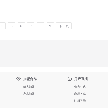
4
5
6
7
8
9
下一页


加盟合作
房产直播
新房加盟
焦点好房
产品加盟
应用下载
注册登录