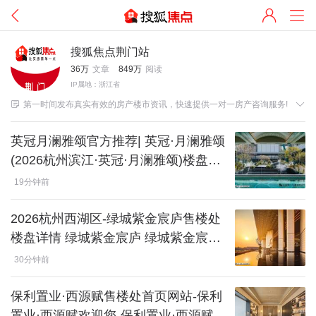
搜狐焦点荆门站
36万
文章
849万
阅读
IP属地：浙江省


第一时间发布真实有效的房产楼市资讯，快速提供一对一房产咨询服务!
英冠月澜雅颂官方推荐| 英冠·月澜雅颂
(2026杭州滨江·英冠·月澜雅颂)楼盘详
情-英冠·月澜雅颂楼盘价格丨英冠·月澜
19分钟前
雅颂楼盘怎么样_房价、户型
2026杭州西湖区-绿城紫金宸庐售楼处
楼盘详情 绿城紫金宸庐 绿城紫金宸庐
精装叠墅(2026西湖芯·绿城紫金宸庐)
30分钟前
绿城紫金宸庐 最新房价-户型配套-容积
率
保利置业·西源赋售楼处首页网站-保利
置业·西源赋欢迎您-保利置业·西源赋楼