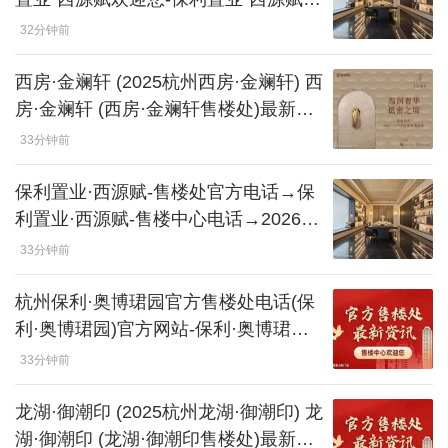
盘介绍-楼盘详情-最新价格-户型图-容
32分钟前
积率@售楼处
西房·金斓轩 (2025杭州西房·金斓轩) 西
房·金斓轩 (西房·金斓轩售楼处)最新动
态丨楼盘简介-户型配套-西房·金斓轩府
33分钟前
营销中心
保利置业·西源赋-售楼处官方电话→保
利置业·西源赋-售楼中心电话→2026保
利置业·西源赋-楼盘百科→楼盘网站→
33分钟前
官方售楼中心电话→楼盘百科→24小时
热线电话
杭州保利·奥博珺园官方售楼处电话(保
利·奥博珺园)官方网站-保利·奥博珺园
营销中心欢迎您-楼盘详情•最新价格-保
33分钟前
利·奥博珺园户型图-容积率2026.7售楼
处
龙湖·御潮印 (2025杭州龙湖·御潮印) 龙
湖·御潮印 (龙湖·御潮印售楼处)最新动