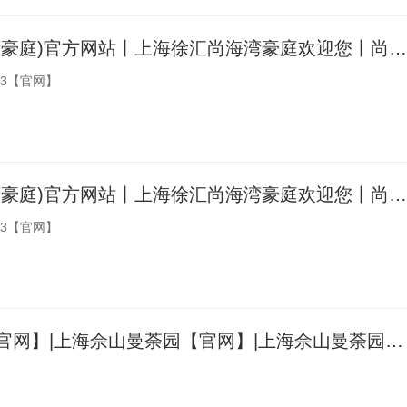
尚海湾豪庭(尚海湾豪庭)官方网站丨上海徐汇尚海湾豪庭欢迎您丨尚海湾楼盘详情
783【官网】
尚海湾豪庭(尚海湾豪庭)官方网站丨上海徐汇尚海湾豪庭欢迎您丨尚海湾楼盘详情
783【官网】
上海佘山曼荼园【官网】|上海佘山曼荼园【官网】|上海佘山曼荼园【官网】