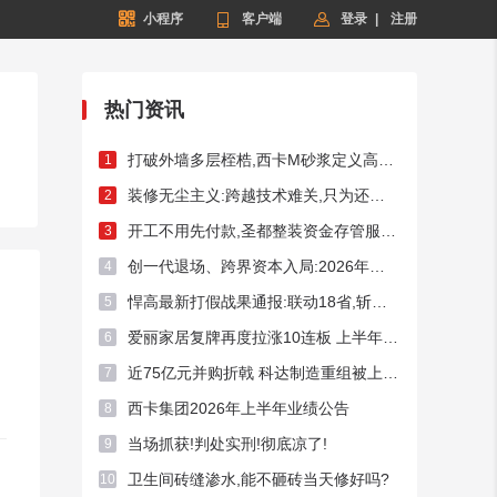


小程序

客户端
登录
|
注册
热门资讯
打破外墙多层桎梏,西卡M砂浆定义高端外墙新标杆!
1
装修无尘主义:跨越技术难关,只为还你洁净家居
2
开工不用先付款,圣都整装资金存管服务总额破50亿元
3
创一代退场、跨界资本入局:2026年频现A股家居上市企业控制权迁徙
4
悍高最新打假战果通报:联动18省,斩断假货链条54处
5
爱丽家居复牌再度拉涨10连板 上半年预亏超3400万元
6
近75亿元并购折戟 科达制造重组被上交所否决
7
西卡集团2026年上半年业绩公告
8
当场抓获!判处实刑!彻底凉了!
9
卫生间砖缝渗水,能不砸砖当天修好吗?
10