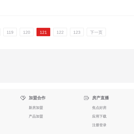
119
120
121
122
123
下一页


加盟合作
房产直播
新房加盟
焦点好房
产品加盟
应用下载
注册登录