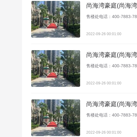
售楼处电话：400-7883-
2022-09-26 00:01:00
售楼处电话：400-7883-
2022-09-26 00:01:00
售楼处电话：400-7883-
2022-09-26 00:01:00