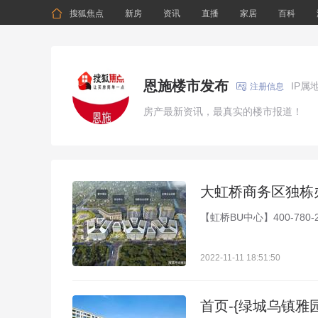

搜狐焦点
新房
资讯
直播
家居
百科
恩施楼市发布
IP属

注册信息
房产最新资讯，最真实的楼市报道！
大虹桥商务区独栋
【虹桥BU中心】400-780-2
2022-11-11 18:51:50