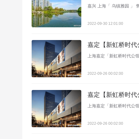
嘉兴 上海「 乌镇雅园 」 售
2022-09-30 12:01:00
上海嘉定「新虹桥时代公馆」售
2022-09-26 00:02:00
上海嘉定「新虹桥时代公馆」售
2022-09-26 00:02:00