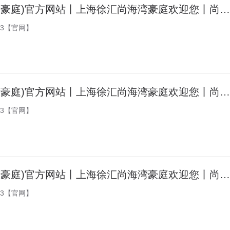
尚海湾豪庭(尚海湾豪庭)官方网站丨上海徐汇尚海湾豪庭欢迎您丨尚海湾楼盘详情
783【官网】
尚海湾豪庭(尚海湾豪庭)官方网站丨上海徐汇尚海湾豪庭欢迎您丨尚海湾楼盘详情
783【官网】
尚海湾豪庭(尚海湾豪庭)官方网站丨上海徐汇尚海湾豪庭欢迎您丨尚海湾楼盘详情
783【官网】