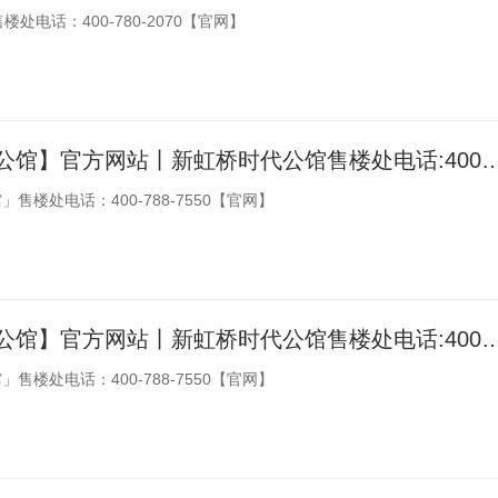
楼处电话：400-780-2070【官网】
嘉定【新虹桥时代公馆】官方网站丨新虹桥时代公馆售楼处电话:4
楼处电话：400-788-7550【官网】
嘉定【新虹桥时代公馆】官方网站丨新虹桥时代公馆售楼处电话:4
楼处电话：400-788-7550【官网】