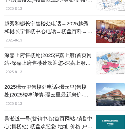
型-小区环境-楼盘详情-交房时间-周边
2025-8-13
配套-售楼处电话
越秀和樾长宁售楼处电话→2025越秀
和樾长宁售楼中心电话→楼盘百科→首
页网站→楼盘百科→首页网站→24小时
2025-8-13
热线电话
深嘉上府售楼处(2025深嘉上府)首页网
站-深嘉上府售楼处欢迎您-深嘉上府最
新价格/户型/配套/深嘉上府小区环境
2025-8-13
2025璟云里售楼处电话-璟云里(售楼
处)2025楼盘详情-璟云里最新房价-璟
云里首页网站-璟云里户型配套
2025-8-13
吴淞道一号(营销中心)首页网站-销售中
心(售楼处)-楼盘欢迎您-地址-价格-户