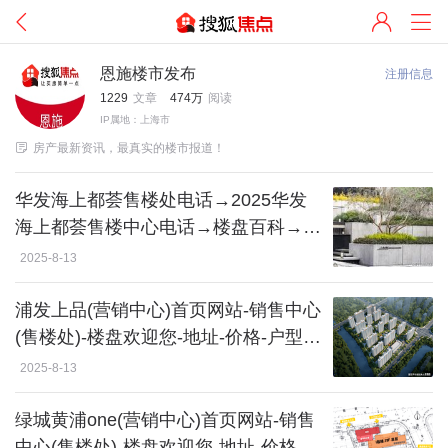
恩施楼市发布
注册信息
1229
文章
474万
阅读
IP属地：上海市

房产最新资讯，最真实的楼市报道！
华发海上都荟售楼处电话→2025华发
海上都荟售楼中心电话→楼盘百科→首
页网站→楼盘百科→首页网站→24小时
2025-8-13
热线电话
浦发上品(营销中心)首页网站-销售中心
(售楼处)-楼盘欢迎您-地址-价格-户型-
小区环境-楼盘详情-交房时间-周边配
2025-8-13
套-售楼处电话
绿城黄浦one(营销中心)首页网站-销售
中心(售楼处)-楼盘欢迎您-地址-价格-户