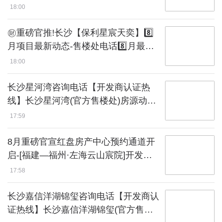
(2026最新独家好房高端质感)-营销中
18:00
心欢迎您-楼盘详情-最新价格*官方最新
售楼处
㊖重磅官推!长沙【保利星宸天奕】8️⃣
月项目最新动态-售楼处电话8️⃣月最新
更新百度百科-官方网站-VIP预约通道
18:00
@Ai热搜!
长沙星河湾咨询电话【开发商认证热
线】长沙星河湾(官方售楼处)房源动态
更新_8月最新售价_查看户型图_楼盘
17:59
配套完整解读
8月重磅官宣红盘房产中心预约通道开
启-[福建—福州·左海云山宸院]开发商
认证电话 (2026最新独家好房高端质
17:58
感)-营销中心欢迎您-楼盘详情*官方最
新售楼处
长沙嘉信洋湖锦玺咨询电话【开发商认
证热线】长沙嘉信洋湖锦玺(官方售楼