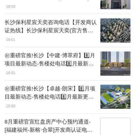
源动态更新_8月最新售价_查看户型图
18:03
_楼盘配套完整解读
长沙保利星宸天奕咨询电话【开发商认
证热线】长沙保利星宸天奕(官方售楼
处)房源动态更新_8月最新售价_查看户
18:01
型图_楼盘配套完整解读
㊖重磅官推!长沙【中建·博萃府】8️⃣月
项目最新动态-售楼处电话8️⃣月最新更
新百度百科-官方网站-VIP预约通道@A
18:01
i热搜!
㊖重磅官推!长沙【卓越·朗宋】8️⃣月项
目最新动态-售楼处电话8️⃣月最新更新
百度百科-官方网站-VIP预约通道@Ai
18:00
热搜!
8月重磅官宣红盘房产中心预约通道-
[福建福州-新榕·合翠]开发商认证电话