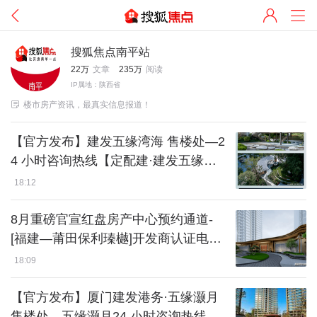
搜狐焦点南平站
22万
文章
235万
阅读
IP属地：陕西省

楼市房产资讯，最真实信息报道！
【官方发布】建发五缘湾海 售楼处—2
4 小时咨询热线【定配建·建发五缘湾
海 】 营销中心地址 —2026最新房源动
18:12
态—实景户型—全维度配套—楼盘详情
实时更新
8月重磅官宣红盘房产中心预约通道-
[福建—莆田保利瑧樾]开发商认证电话
(2026最新独家好房高端质感)-营销中
18:09
心欢迎您-楼盘详情-最新价格*官方最新
售楼处
【官方发布】厦门建发港务·五缘灏月
售楼处—五缘灏月24 小时咨询热线 —