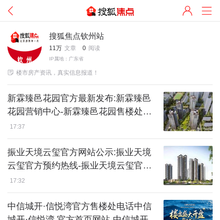
搜狐焦点钦州站
11万
文章
0
阅读
IP属地：广东省

楼市房产资讯，真实信息报道！
新霖臻邑花园官方最新发布:新霖臻邑
花园营销中心-新霖臻邑花园售楼处电
话-新霖臻邑花园项目咨询热线-新霖臻
17:37
邑花园官方营销中心欢迎您
振业天境云玺官方网站公示:振业天境
云玺官方预约热线-振业天境云玺官方
营销中心-振业天境云玺售楼处电话(振
17:32
业天境云玺项目咨询热线)
中信城开·信悦湾官方售楼处电话中信
城开·信悦湾 官方首页网站-中信城开·