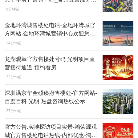
线公示
9分钟前
金地环湾城售楼处电话-金地环湾城官
方网站-金地环湾城营销中心欢迎您-楼
盘详情-最新价格-户型图-容积率-地址-
14分钟前
配套@售楼处-Ai热搜2026/8/8
龙湖观萃官方售楼处号码 光明项目直
营接待通道-预约看房
22分钟前
深圳满京华金硕臻府售楼处-官方网站-
百度百科 光明 热盘咨询热线公示
27分钟前
官方公告:实地探访项目实景-鸿荣源观
城官方售楼处电话热线-内部优惠-鸿荣