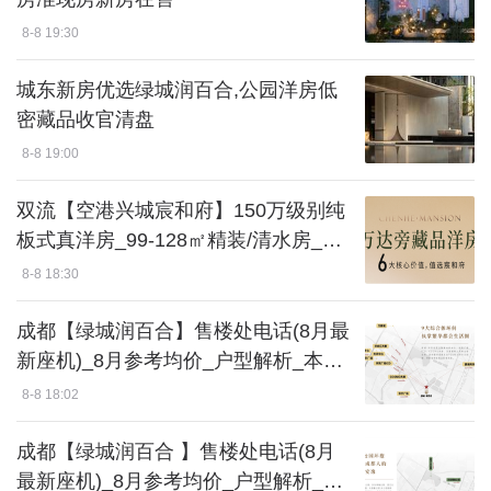
8-8 19:30
城东新房优选绿城润百合,公园洋房低
密藏品收官清盘
8-8 19:00
双流【空港兴城宸和府】150万级别纯
板式真洋房_99-128㎡精装/清水房_售
楼处电话
8-8 18:30
成都【绿城润百合】售楼处电话(8月最
新座机)_8月参考均价_户型解析_本月
优惠政策_项目优劣势分析_营销中心电
8-8 18:02
话
成都【绿城润百合 】售楼处电话(8月
最新座机)_8月参考均价_户型解析_本