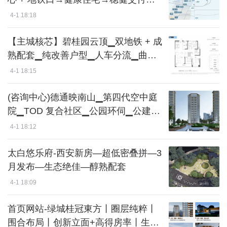
现场咨询
4-1 18:18
【主城核芯】碧桂园云顶▁双地铁 + 成
熟配套▁纯改善户型▁人车分流▁曲江
+ 航天双板块核心
4-1 18:15
(咨询中心)德通映南山▁第四代空中庭
院▁TOD 复合社区▁公园环伺▁公建化
豪宅立面
4-1 18:12
太白悠乐府-西安新房—超低密叠拼—3
月发布—生态绝佳—醇熟配套
4-1 18:09
首页网站-绿城桂冠東方丨圈层纯粹丨
围合布局丨创新立面+高得房率丨生态