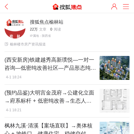
搜狐焦点榆林站
22万
文章
0
阅读
IP属地：陕西省

榆林楼市房产资讯报道
(西安新房)铁建越秀高新璞悦—一对一
咨询—低密纯改善社区—产品形态纯粹
—预约看房
4-1 18:24
(预约品鉴)大明宫金茂府→公建化立面
→府系标杆 + 低密纯改善→生态人居
→专车接送
4-1 18:21
枫林九溪·清溪【案场直联】→奥体核
心 + 地铁口→健康住宅→稳健交付→