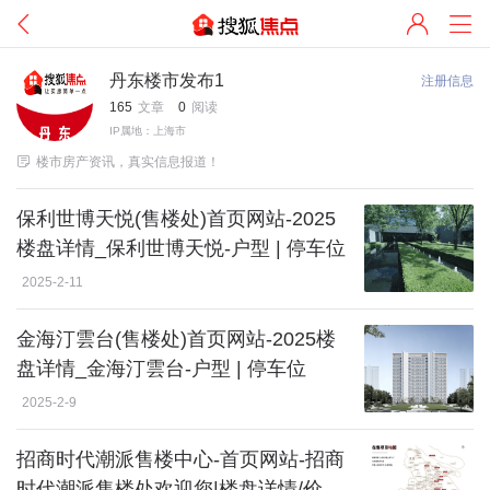
丹东楼市发布1
注册信息
165
文章
0
阅读
IP属地：上海市

楼市房产资讯，真实信息报道！
保利世博天悦(售楼处)首页网站-2025
楼盘详情_保利世博天悦-户型 | 停车位
2025-2-11
金海汀雲台(售楼处)首页网站-2025楼
盘详情_金海汀雲台-户型 | 停车位
2025-2-9
招商时代潮派售楼中心-首页网站-招商
时代潮派售楼处欢迎您|楼盘详情/价格/