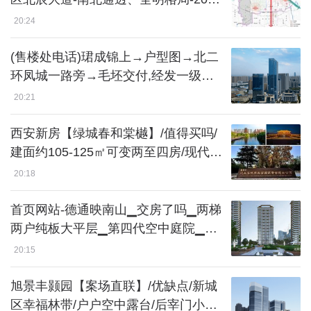
年 9 月交付
20:24
(售楼处电话)珺成锦上→户型图→北二
环凤城一路旁→毛坯交付,经发一级物
业加持→经开产发国企打造
20:21
西安新房【绿城春和棠樾】/值得买吗/
建面约105-125㎡可变两至四房/现代铝
板公建化立面/二环内高性价比刚改
20:18
首页网站-德通映南山▁交房了吗▁两梯
两户纯板大平层▁第四代空中庭院▁流
体铝板玻璃幕墙外立面
20:15
旭景丰颢园【案场直联】/优缺点/新城
区幸福林带/户户空中露台/后宰门小学