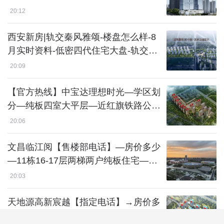
+爱知中学
20:12
西安新房|轨交秦风雅颂-楼盘怎么样-8
月实时资料-低密四代住宅大盘-轨交绿
城物业
20:09
【官方热线】中宝达理想时光—学区划
分—纯板四室大平层—近红旗铁路公园
—动静分区格局实用
20:06
文昌临江阅【售楼部电话】—房价多少
—11栋16-17层两梯两户纯板住宅—配
三千余平下沉会所含恒温泳池—万象
20:03
汇、砂之船奥莱
天地源高新宸越【指定电话】→房价多
少→打造玉冠穹顶现代美学立面→九班