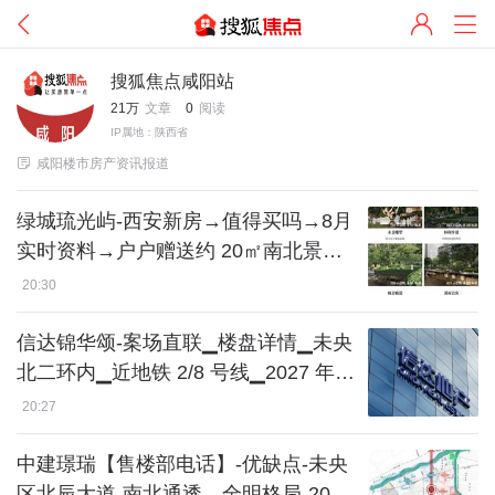
搜狐焦点咸阳站
21万
文章
0
阅读
IP属地：陕西省

咸阳楼市房产资讯报道
绿城琉光屿-西安新房→值得买吗→8月
实时资料→户户赠送约 20㎡南北景观
露台→毗邻交大陆港医院
20:30
信达锦华颂-案场直联▁楼盘详情▁未央
北二环内▁近地铁 2/8 号线▁2027 年 6
月毛坯交付
20:27
中建璟瑞【售楼部电话】-优缺点-未央
区北辰大道-南北通透、全明格局-2026