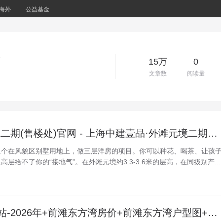
海外
公益基金
市
15万
0
文章数
阅读量
中建壹品·外滩元境二期(售楼处)官网 - 上海中建壹品·外滩元境二期销售中心 - 环境 - 户型 - 价格 - 地址 - 楼盘详情 - 配套 - 电话 - 交房时间
二个在风貌区别墅用地上，做三层洋房的项目。你可以种花、喝茶、让孩
层给不了你的“接地气”。在外滩元境约3.3-3.6米的层高，在同级别产...
前滩东方湾首页网站-2026年+前滩东方湾房价+前滩东方湾户型图+前滩东方湾小区环境+前滩东方湾配套