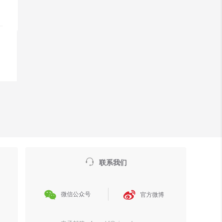

联系我们


微信公众号
官方微博