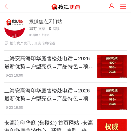
搜狐焦点天门站
15万
文章
0
阅读
IP属地：上海市

楼市房产资讯，真实信息报道！
上海安高海印华庭售楼处电话→2026
最新优势→户型亮点→产品特色→项目
概况@-上海(安高海印华庭)首页网站-
6-23 19:00
周边配套→项目概况
上海安高海印华庭售楼处电话→2026
最新优势→户型亮点→产品特色→项目
概况@-上海(安高海印华庭)首页网站-
6-23 19:00
周边配套→项目概况
安高海印华庭 (售楼处) 首页网站 -安高
海印华庭营销中心 - 环境 - 户型 - 价格