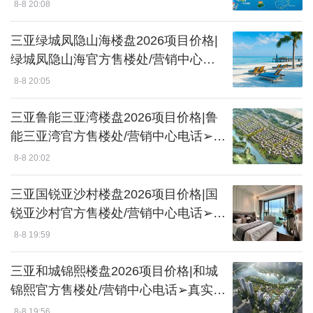
话➢真实房源折扣/户型图/配套/交房时
8-8 20:08
间@售楼处2026.8.7
三亚绿城凤隐山海楼盘2026项目价格|
绿城凤隐山海官方售楼处/营销中心电
话➢真实房源折扣/户型图/配套/交房时
8-8 20:05
间@售楼处2026.8.7
三亚鲁能三亚湾楼盘2026项目价格|鲁
能三亚湾官方售楼处/营销中心电话➢真
实房源折扣/户型图/配套/交房时间@售
8-8 20:02
楼处2026.8.7
三亚国锐亚沙村楼盘2026项目价格|国
锐亚沙村官方售楼处/营销中心电话➢真
实房源折扣/户型图/配套/交房时间@售
8-8 19:59
楼处2026.8.7
三亚和城锦熙楼盘2026项目价格|和城
锦熙官方售楼处/营销中心电话➢真实房
源折扣/户型图/配套/交房时间@售楼处
8-8 19:56