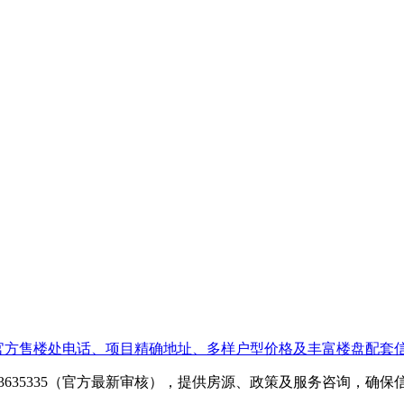
官方售楼处电话、项目精确地址、多样户型价格及丰富楼盘配套
-63635335（官方最新审核），提供房源、政策及服务咨询，确