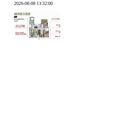
2026-08-08 13:32:00
昆明【义承丹霞翠屿】8月销售资讯大曝光!一手官方电话
昆明义承丹霞翠屿（官方最新认证）售楼部电话：0871-63
2026-08-08 13:31:00
重磅!昆明金地都会风华(开发商认证)售楼处电话曝光!一
昆明金地都会风华更新官方售楼处服务热线：0871-636