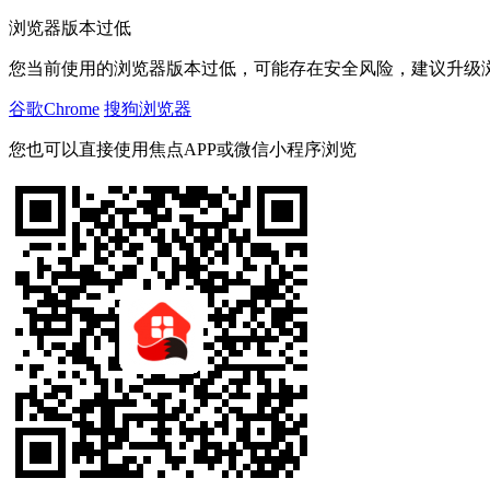
浏览器版本过低
您当前使用的浏览器版本过低，可能存在安全风险，建议升级
谷歌Chrome
搜狗浏览器
您也可以直接使用焦点APP或微信小程序浏览