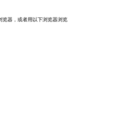
浏览器，或者用以下浏览器浏览