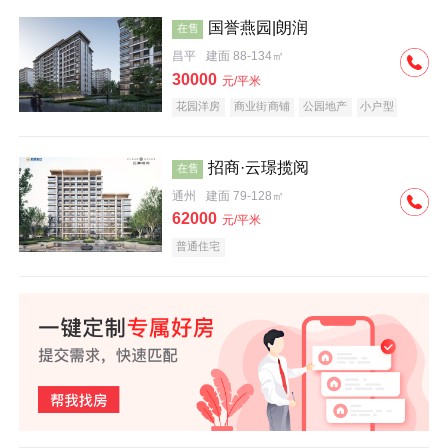
国誉燕园|朗润
在售
昌平
建面 88-134㎡
30000
元/平米
花园洋房
商业街商铺
公园地产
小户型
低总价
名企盘
招商·云璟揽阅
在售
通州
建面 79-128㎡
62000
元/平米
普通住宅