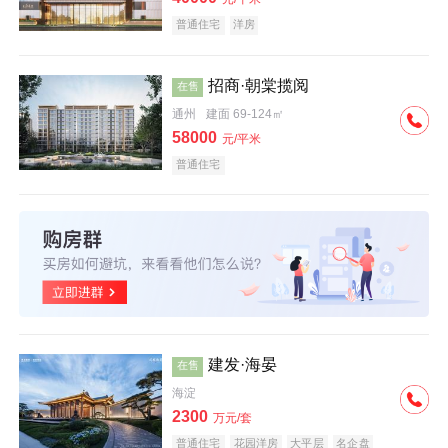
普通住宅
洋房
招商·朝棠揽阅
在售
通州
建面 69-124㎡
58000
元/平米
普通住宅
建发·海晏
在售
海淀
2300
万元/套
普通住宅
花园洋房
大平层
名企盘