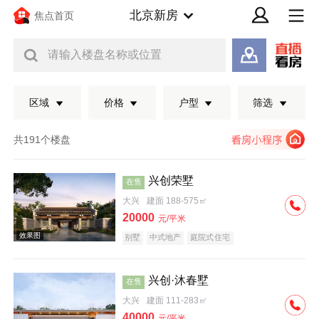
北京新房
焦点首页
请输入楼盘名称或位置
区域
价格
户型
筛选
共191个楼盘
兴创荣墅
在售
大兴
建面 188-575㎡
20000
元/平米
别墅
中式地产
庭院式住宅
兴创·沐春墅
在售
效果图
大兴
建面 111-283㎡
40000
元/平米