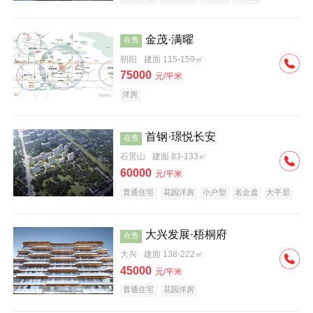
科技住宅
中式地产
河景地产
金茂·满曜
在售
朝阳
建面 115-159㎡
75000
元/平米
洋房
首钢·璟悦长安
在售
石景山
建面 83-133㎡
60000
元/平米
普通住宅
花园洋房
小户型
名企盘
大平层
大兴发展·梧桐府
在售
大兴
建面 138-222㎡
45000
元/平米
普通住宅
花园洋房