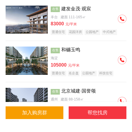
建发金茂·观宸
在售
丰台
建面 111-165㎡
83000
元/平米
普通住宅
花园洋房
公园地产
中式地产
大平层
名企盘
和樾玉鸣
在售
海淀
105000
元/平米
普通住宅
名企盘
公园地产
科技住宅
北京城建·国誉颂
在售
通州
建面 88-158㎡
43000
元/平米
加入购房群
帮您找房
花园洋房
低总价
名企盘
公园地产