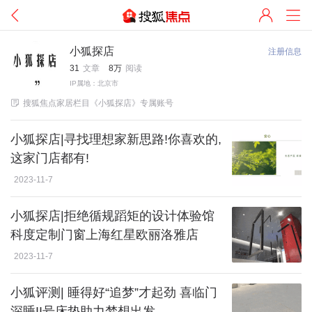
小狐探店
注册信息
31
文章
8万
阅读
IP属地：北京市

搜狐焦点家居栏目《小狐探店》专属账号
小狐探店|寻找理想家新思路!你喜欢的,
这家门店都有!
2023-11-7
小狐探店|拒绝循规蹈矩的设计体验馆
科度定制门窗上海红星欧丽洛雅店
2023-11-7
小狐评测| 睡得好“追梦”才起劲 喜临门
深睡II号床垫助力梦想出发