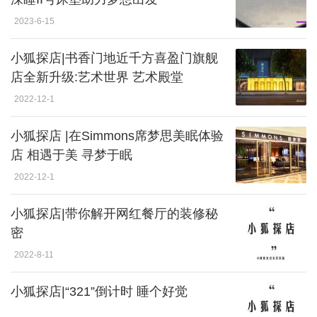
2023-6-15
小狐探店|书香门地近千方喜盈门旗舰
店全新升级:艺术世界 艺术殿堂
2022-12-1
小狐探店 |在Simmons席梦思美眠体验
店 相遇于美 寻梦于眠
2022-12-1
小狐探店|带你解开网红餐厅的装修秘
密
2022-8-11
小狐探店|“321”倒计时 睡个好觉