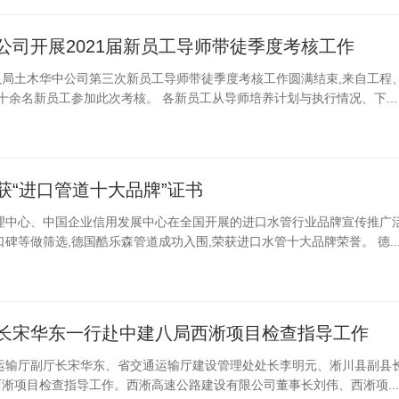
公司开展2021届新员工导师带徒季度考核工作
中建八局土木华中公司第三次新员工导师带徒季度考核工作圆满结束,来自工程
十余名新员工参加此次考核。 各新员工从导师培养计划与执行情况、下...
获“进口管道十大品牌”证书
理中心、中国企业信用发展中心在全国开展的进口水管行业品牌宣传推广
碑等做筛选,德国酷乐森管道成功入围,荣获进口水管十大品牌荣誉。 德..
长宋华东一行赴中建八局西淅项目检查指导工作
交通运输厅副厅长宋华东、省交通运输厅建设管理处处长李明元、淅川县副县
淅项目检查指导工作。西淅高速公路建设有限公司董事长刘伟、西淅项...