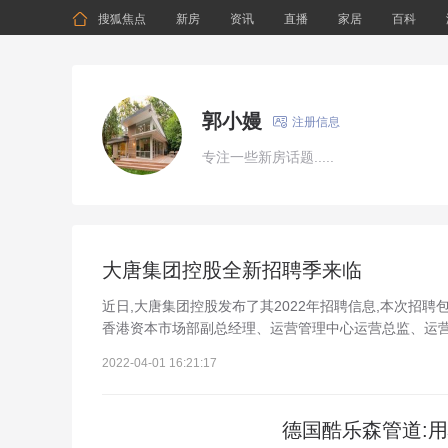

搜狐焦点
新房
资讯
直播
家居
百科
郭小嫚

注册信息
专注一些新房话题.....
大唐集团控股全新招聘季来临
近日,大唐集团控股发布了其2022年招聘信息,本次招
香港资本市场部副总经理、运营管理中心运营总监、运营
2022-04-01 16:21:17
德国酷乐森管道: