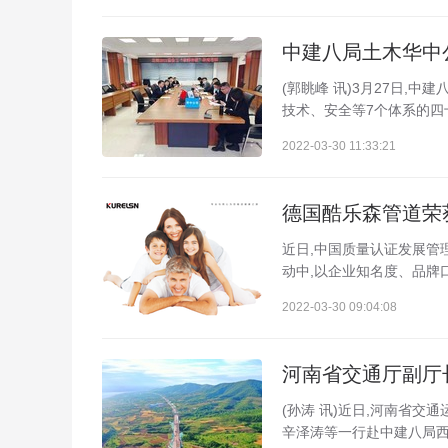
中建八局土木华中
(郭眺峰 讯)3月27日,
技术、安全等7个体系的四
2022-03-30 11:33:21
德国酷乐森管道荣
近日,中国质量认证发展管
动中,以企业知名度、品牌口
2022-03-30 09:04:08
河南省交通厅副厅
(孙涛 讯)近日,河南省
辛泽涛等一行赴中建八局西