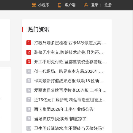


小程序

客户端
登录
|
注册
热门资讯
打破外墙多层桎梏,西卡M砂浆定义高端外墙新标杆!
1
装修无尘主义:跨越技术难关,只为还你洁净家居
2
开工不用先付款,圣都整装资金存管服务总额破50亿元
3
创一代退场、跨界资本入局:2026年频现A股家居上市企业控制权迁徙
4
悍高最新打假战果通报:联动18省,斩断假货链条54处
5
爱丽家居复牌再度拉涨10连板 上半年预亏超3400万元
6
.
近75亿元并购折戟 科达制造重组被上交所否决
7
西卡集团2026年上半年业绩公告
8
当场抓获!判处实刑!彻底凉了!
9
卫生间砖缝渗水,能不砸砖当天修好吗?
10