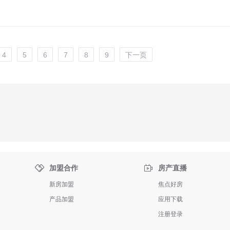
4
5
6
7
8
9
下一页


加盟合作
房产直播
新房加盟
焦点好房
产品加盟
应用下载
注册登录