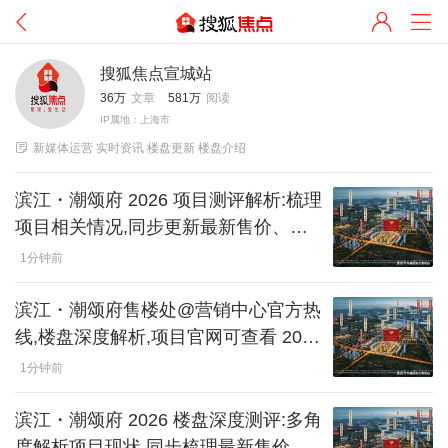
搜狐焦点宣城站
36万
文章
581万
阅读
IP属地：上海市

新媒体运营 实时资讯 楼盘更新 楼盘介绍
滨江・潮颂府 2026 项目测评解析:梳理
项目相关情况,同步更新最新售价、户
型明细,解读楼盘交房交付节点等核心
1分钟前
参考信息
滨江・潮颂府售楼处@营销中心官方热
线,楼盘深度解析,项目官网可查看 2026
楼盘百科与专业测评,支持来电登记预
1分钟前
约看房
滨江・潮颂府 2026 楼盘深度测评:多角
度解析项目现状,同步梳理最新售价、