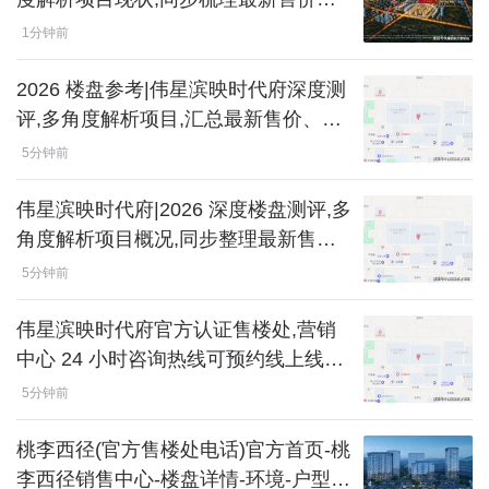
户型明细以及项目交房交付相关节点信
1分钟前
息
2026 楼盘参考|伟星滨映时代府深度测
评,多角度解析项目,汇总最新售价、户
型明细与交房交付节点相关参考内容
5分钟前
伟星滨映时代府|2026 深度楼盘测评,多
角度解析项目概况,同步整理最新售
价、户型明细以及交房交付节点参考信
5分钟前
息
伟星滨映时代府官方认证售楼处,营销
中心 24 小时咨询热线可预约线上线下
看房,2026 全面楼盘深度测评,实时速递
5分钟前
项目最新售价
桃李西径(官方售楼处电话)官方首页-桃
李西径销售中心-楼盘详情-环境-户型-