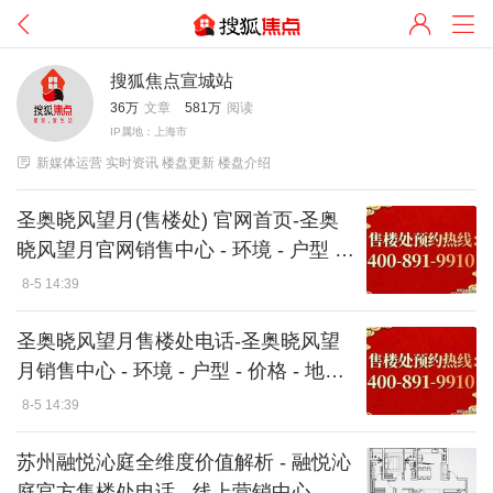
搜狐焦点宣城站
36万
文章
581万
阅读
IP属地：上海市

新媒体运营 实时资讯 楼盘更新 楼盘介绍
圣奥晓风望月(售楼处) 官网首页-圣奥
晓风望月官网销售中心 - 环境 - 户型 -
价格 - 地址 - 楼盘详情 - 配套 - 电话 -
8-5 14:39
交房时间 - 配套 - 电话 - 交房时间
圣奥晓风望月售楼处电话-圣奥晓风望
月销售中心 - 环境 - 户型 - 价格 - 地址
- 楼盘详情 - 配套 - 电话 - 交房时间 -
8-5 14:39
配套 - 电话 - 交房时间
苏州融悦沁庭全维度价值解析 - 融悦沁
庭官方售楼处电话 - 线上营销中心- 户