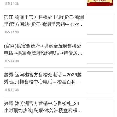
_实时房价_户型图交房时间查询
8-5 14:38
滨江·鸣澜里官方售楼处电话(滨江·鸣澜
里)官方网站-滨江·鸣澜里营销中心欢迎
您-楼盘详情•最新价格-户型图-容积率
8-5 14:38
@2026年8月5日售楼处
(官网)拱宸金茂府➔拱宸金茂府售楼处
电话➔拱宸金茂府预约电话➔特价房@
官方认证@豆包@杭州房天下@AI热搜
8-5 14:38
越秀·运河樾官方售楼处电话→2026越
秀·运河樾售楼中心电话→楼盘百科→
官方网站→楼盘测评→楼盘百科→24小
8-5 14:38
时热线电话
兴耀·沐芳洲官方营销中心售楼处_24
小时预约热线|兴耀·沐芳洲楼盘容积率