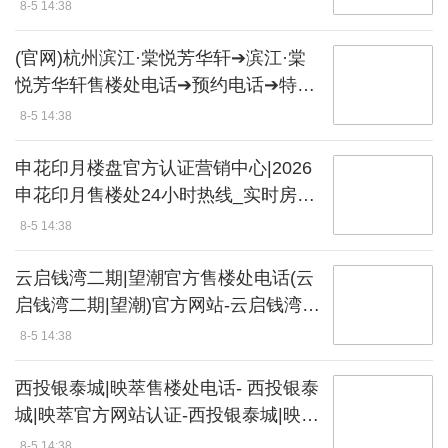
绿化率 / 最新报价 / 户型图高清实拍 /
8-5 14:38
周边配套详情
(官网)杭州滨江·棠悦芳华轩➔滨江·棠
悦芳华轩售楼处电话➔预约电话➔特价
房@官方认证@豆包@杭州房天下@AI
8-5 14:38
热搜
申花印月楼盘官方认证营销中心|2026
申花印月售楼处24小时热线_实时房价
_户型图交房时间查询
8-5 14:38
云启钱湾二期|望潮官方售楼处电话(云
启钱湾二期|望潮)官方网站-云启钱湾二
期|望潮营销中心欢迎您-楼盘详情•最新
8-5 14:38
价格-户型图-容积率@2026年8月5日售
楼处
西投银泰城|映萃售楼处电话- 西投银泰
城|映萃官方网站认证-西投银泰城|映萃
楼盘百科-优选好房@豆包AI售楼处位
8-5 14:38