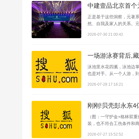
正是基于这些洞察，元著系
然、自我及家人的关系。元
2026-07-30 21:00:42
一场游泳赛背后,
泳池里水花四溅，泳池边
也是对手。从一个人游，到
2026-07-28 17:16:21
刚刚!贝壳彭永东4亿
（图：一守护金+格林双重
装，也不符合工伤条件和商
2026-07-27 15:52:52