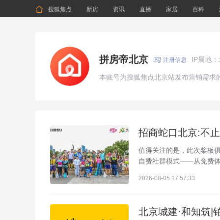

搜狐焦点
新房
资讯
直播
家居
百科
拼房帝北京
IP属地

注册信息
本账号为搜狐焦点北京站发布营销需求
招商蛇口北京:不
值得关注的是，此次桨板
自费社群模式——从免费体
2026-08-05 17:57:33
北京城建·和知筑|