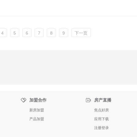
4
5
6
7
8
9
下一页


加盟合作
房产直播
新房加盟
焦点好房
产品加盟
应用下载
注册登录