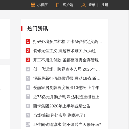


小程序

客户端
登录
|
注册
热门资讯
打破外墙多层桎梏,西卡M砂浆定义高端外墙新标杆!
1
装修无尘主义:跨越技术难关,只为还你洁净家居
2
开工不用先付款,圣都整装资金存管服务总额破50亿元
3
创一代退场、跨界资本入局:2026年频现A股家居上市企业控制权迁徙
4
悍高最新打假战果通报:联动18省,斩断假货链条54处
5
爱丽家居复牌再度拉涨10连板 上半年预亏超3400万元
6
主
近75亿元并购折戟 科达制造重组被上交所否决
7
西卡集团2026年上半年业绩公告
8
当场抓获!判处实刑!彻底凉了!
9
卫生间砖缝渗水,能不砸砖当天修好吗?
10