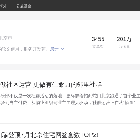
海外
公益基金
：北京市
3455
201万
文章数
阅读量
展开

的软文使用，服务开发商。
止做社区运营,更做有生命力的邻里社群
俱乐部不仅是一次社群活动的落地，更标志着招商蛇口北京跑通了首个业
验到自主付费，从物业组织到业主主理人驱动，社群运营正在从“输血”...
铂瑞登顶7月北京住宅网签套数TOP2!