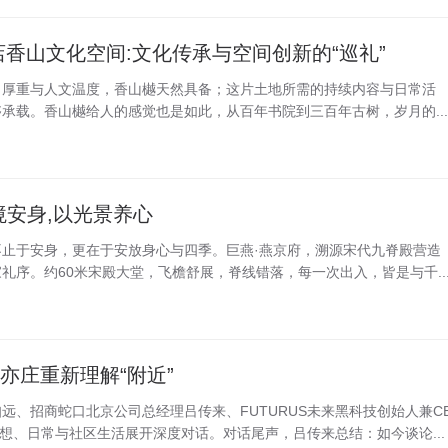
香山文化空间:文化传承与空间创新的“巡礼”
、厚重与人文温度，香山樾天然具备；这片土地所需的持续内容与日常活
承载。香山樾给人的感觉也是如此，从百年书院到三百年古树，岁月的...
境安身,以光景养心
止于安身，更在于安放身心与四季。巨燕·燕京府，溯源宋代九脊殿营造
礼序。约60米宋殿大堂，飞檐舒展，脊线错落，每一次出入，皆是与千..
亦庄重新理解“附近”
远、招商蛇口北京公司总经理吕传来、FUTURUS未来黑科技创始人兼C
想、日常与社区生活展开深度对话。对话尾声，吕传来总结：如今谈论...