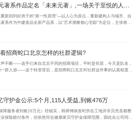
中建壹品北京首个元著系作品定名「未来元著」,一场关于至悦的人居提案落地西红门
重新回到好房子的“第一性原理”—以人心为原点，重新建构人与城市、自
著系作为中建壹品全新产品系，以“艺术潮奢都心宅邸”为定位，主张将...
藏着招商蛇口北京怎样的社群逻辑?
掌声不断——选手们来自北京不同的招商项目，平时是邻居，今天是队友
一群人游——这个转变背后，是招商蛇口北京对社群这件事的认真程度...
守护金公示:5个月,115人受益,到账476万
保障服务者到账15万元）经核实，韩师傅病发时所在工地并非贝壳圣都整
业保险赔付条件，但依然符合健康家贝守护金保障范围，因此在公司同...