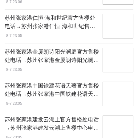
26楼盘百科→楼盘网站→楼盘测评→售
8-7 23:06
楼中心电话→楼盘百科→24小时热线电
话
苏州张家港仁恒·海和世纪官方售楼处
电话→苏州张家港仁恒·海和世纪售楼
中心电话→2026楼盘百科→楼盘网站
8-7 23:05
→楼盘测评→售楼中心电话→楼盘百科
→24小时
苏州张家港金厦朗诗阳光澜庭官方售楼
处电话→苏州张家港金厦朗诗阳光澜庭
售楼中心电话→2026楼盘百科→楼盘
8-7 23:05
网站→楼盘测评→售楼中心电话→楼盘
百科→24
苏州张家港中国铁建花语天著官方售楼
处电话→苏州张家港中国铁建花语天著
售楼中心电话→2026楼盘百科→楼盘
8-7 23:05
网站→楼盘测评→售楼中心电话→楼盘
百科→24
苏州张家港建发云湖上官方售楼处电话
→苏州张家港建发云湖上售楼中心电话
→2026楼盘百科→楼盘网站→楼盘测
8-7 23:05