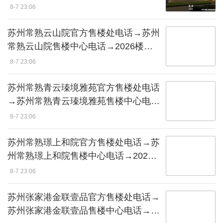
楼盘百科→楼盘网站→楼盘测评→售楼
8-7 23:06
中心电话→楼盘百科→24小时热线电话
苏州常熟云山院官方售楼处电话→苏州
常熟云山院售楼中心电话→2026楼盘
百科→楼盘网站→楼盘测评→售楼中心
8-7 23:06
电话→楼盘百科→24小时热线电话
苏州常熟青云瑧境雅苑官方售楼处电话
→苏州常熟青云瑧境雅苑售楼中心电话
→2026楼盘百科→楼盘网站→楼盘测
8-7 23:06
评→售楼中心电话→楼盘百科→24小时
热线电话
苏州常熟璟上和院官方售楼处电话→苏
州常熟璟上和院售楼中心电话→2026
楼盘百科→楼盘网站→楼盘测评→售楼
8-7 23:06
中心电话→楼盘百科→24小时热线电话
苏州张家港金联壹品官方售楼处电话→
苏州张家港金联壹品售楼中心电话→20