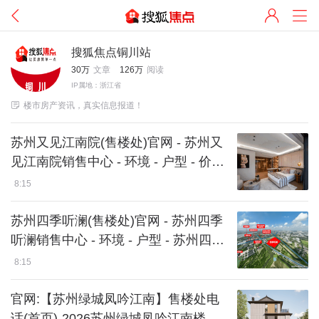
搜狐焦点铜川站
30万
文章
126万
阅读
IP属地：浙江省

楼市房产资讯，真实信息报道！
苏州又见江南院(售楼处)官网 - 苏州又
见江南院销售中心 - 环境 - 户型 - 价格
- 地址 - 楼盘详情 - 配套 - 电话 - 交房
8:15
时间
苏州四季听澜(售楼处)官网 - 苏州四季
听澜销售中心 - 环境 - 户型 - 苏州四季
听澜价格 - 地址 - 楼盘详情 - 配套 - 电
8:15
话 - 交房时间
官网:【苏州绿城凤吟江南】售楼处电
话(首页)-2026苏州绿城凤吟江南楼盘