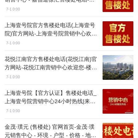
境-户型-价格-地址-楼盘详情-配套-电
7-1 0:00
话-交房时间
上海壹号院官方售楼处电话(上海壹号
院)官方网站-上海壹号院营销中心欢迎
您-楼盘详情•最新价格-户型图-容积率
7-1 0:00
@2026.7.1-7.30售楼处
花悦江南官方售楼处电话(花悦江南)官
方网站-花悦江南营销中心欢迎您-楼盘
详情•最新价格-户型图-容积率@2026.
7-1 0:00
7.1-7.30售楼处
上海壹号院【官方认证】售楼处电话_
上海壹号院营销中心24小时热线|来电
预约看房_2026楼盘测评+最新房价速
7-1 0:00
递
金茂·璞元 (售楼处) 官网首页-金茂·璞
元销售中心 - 环境 - 户型 - 价格 - 地址