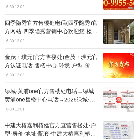
- 楼盘详情 - 配套 - 电话 - 交房时间 -
6-30 12:02
配套 - 电话 - 交房时间
四季隐秀官方售楼处电话(四季隐秀)官
方网站-四季隐秀营销中心欢迎您-楼盘
详情•最新价格-户型图-容积率@2026.
6-30 12:02
7.1售楼处
金茂・璞元(官方售楼处)金茂・璞元官
方认证电话-售楼中心-环境-户型-价格-
地址-楼盘详情-配套-电话-售楼处位置-
6-30 12:02
交房时间
绿城·黄浦one官方售楼处电话→绿城·
黄浦one售楼中心电话→2026绿城·黄
浦one楼盘百科→楼盘网站→官方售楼
6-30 12:01
中心电话→楼盘百科→24小时热线电话
中建大椿嘉利椿廷官方直营售楼处·户
型·房价·地址·配套·中建大椿嘉利椿廷