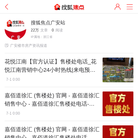
搜狐焦点广安站
22万
文章
0
阅读
IP属地：浙江省

广安楼市房产资讯报道
花悦江南【官方认证】售楼处电话_花
悦江南营销中心24小时热线|来电预约
看房_2026楼盘测评+最新房价速递
7-1 0:00
嘉佰道徐汇 (售楼处) 官网 - 嘉佰道徐汇
销售中心 - 嘉佰道徐汇售楼处电话-环
境-户型-价格-地址-楼盘详情-配套-电
7-1 0:00
话-交房时间
嘉佰道徐汇 (售楼处) 官网 - 嘉佰道徐汇
销售中心 - 嘉佰道徐汇售楼处电话-环