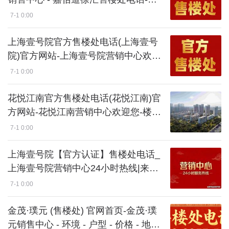
境-户型-价格-地址-楼盘详情-配套-电
7-1 0:00
话-交房时间
上海壹号院官方售楼处电话(上海壹号
院)官方网站-上海壹号院营销中心欢迎
您-楼盘详情•最新价格-户型图-容积率
7-1 0:00
@2026.7.1-7.30售楼处
花悦江南官方售楼处电话(花悦江南)官
方网站-花悦江南营销中心欢迎您-楼盘
详情•最新价格-户型图-容积率@2026.
7-1 0:00
7.1-7.30售楼处
上海壹号院【官方认证】售楼处电话_
上海壹号院营销中心24小时热线|来电
预约看房_2026楼盘测评+最新房价速
7-1 0:00
递
金茂·璞元 (售楼处) 官网首页-金茂·璞
元销售中心 - 环境 - 户型 - 价格 - 地址