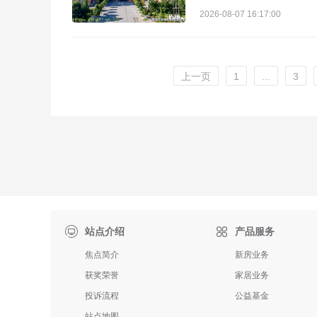
2026-08-07 16:17:00
上一页
1
...
3

站点介绍
产品服务
焦点简介
新房业务
获奖荣誉
家居业务
投诉流程
公益基金
站点地图