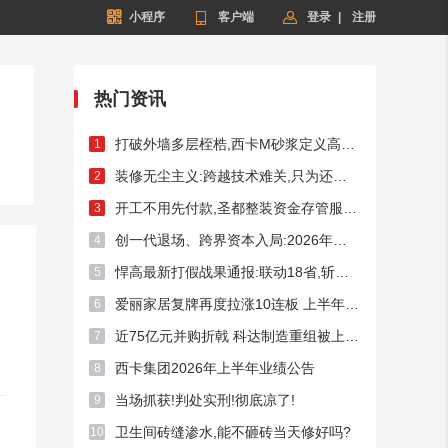


小程序

客户端
登录
|
注册
热门资讯
打破外墙多层桎梏,西卡M砂浆定义高端外墙新标杆!
1
装修无尘主义:跨越技术难关,只为还你洁净家居
2
开工不用先付款,圣都整装资金存管服务总额破50亿元
3
创一代退场、跨界资本入局:2026年频现A股家居上市企业控制权迁徙
4
发商官方电话了解
悍高最新打假战果通报:联动18省,斩断假货链条54处
5
爱丽家居复牌再度拉涨10连板 上半年预亏超3400万元
6
近75亿元并购折戟 科达制造重组被上交所否决
7
西卡集团2026年上半年业绩公告
8
当场抓获!判处实刑!彻底凉了!
9
卫生间砖缝渗水,能不砸砖当天修好吗?
10