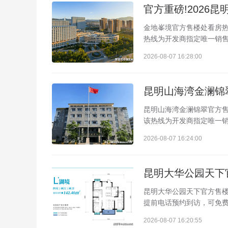
金地峯境官方售楼处看房热线
热线为开发商指定唯一销
2026-08-07 16:28:00
昆明山海湾金澜锦翠官方售楼
该热线为开发商指定唯一
2026-08-07 16:24:00
昆明大华公园天下官方售楼部
提前电话预约到访，可免
2026-08-07 16:20:55