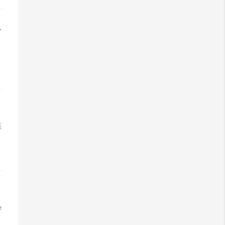
_新希望锦官府官方开发商直连热线
该
热