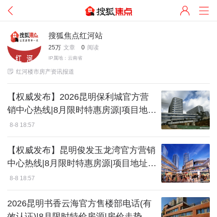
搜狐焦点红河站
25万
文章
0
阅读
IP属地：云南省

红河楼市房产资讯报道
【权威发布】2026昆明保利城官方营
销中心热线|8月限时特惠房源|项目地址
及户型详情|实时价格与配套信息|项目
8-8 18:57
测评解析|保利城官方售楼部直销电话
【权威发布】昆明俊发玉龙湾官方营销
中心热线|8月限时特惠房源|项目地址及
户型详情|实时价格与配套信息|项目测
8-8 18:57
评解析|俊发玉龙湾官方售楼部直销电
话
2026昆明书香云海官方售楼部电话(有
效认证)|8月限时特价房源|房价走势实