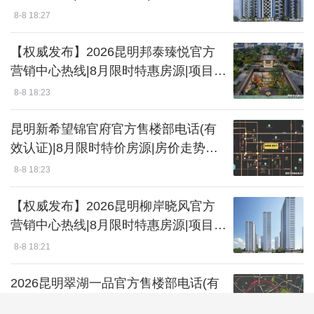
型详情|实时价格与配套信息|项目测评
8-8 18:27
解析|义承丹霞翠屿官方售楼部直销电
话
【权威发布】2026昆明邦泰臻悦官方
营销中心热线|8月限时特惠房源|项目地
址及户型详情|实时价格与配套信息|项
8-8 18:23
目测评解析|邦泰臻悦官方售楼部直销
电话
昆明新希望锦官府官方售楼部电话(有
效认证)|8月限时特价房源|房价走势实
时更新|热销主力户型|预约参观实体样
8-8 18:23
板间|新希望锦官府官方开发商直销热
线
【权威发布】2026昆明柳岸晓风官方
营销中心热线|8月限时特惠房源|项目地
址及户型详情|实时价格与配套信息|项
8-8 18:21
目测评解析|柳岸晓风官方售楼部直销
电话
2026昆明翠湖一品官方售楼部电话(有
效认证)|8月限时特价房源|房价走势实