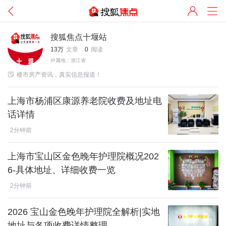
搜狐焦点十堰站
13万
文章
0
阅读
IP属地：浙江省

楼市房产资讯，真实信息报道！
上海市杨浦区康源养老院收费及地址电
话详情
2分钟前
上海市宝山区金色晚年护理院概况202
6-具体地址、详细收费一览
2分钟前
2026 宝山金色晚年护理院全解析|实地
地址与各项收费详情整理