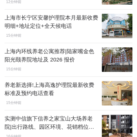
12分钟前
上海市长宁区安馨护理院本月最新收费
明细+地址定位+全天候电话
15分钟前
上海内环线养老公寓推荐|陆家嘴金色
阳光颐养院地址及 2026 报价
15分钟前
养老新选择!上海高逸护理院最新收费
标准及预约电话查看
15分钟前
实测中信旗下信养之家宝山大场养老
院|出行路线、园区环境、花销档位和
入住干货全解析
16分钟前