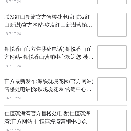
新价格 | 楼盘详情 | 在售户型 | 交付时
8-7 17:24
间 | 容积率
联发红山新澍官方售楼处电话(联发红
山新澍)官方网站-联发红山新澍营销中
心欢迎您·楼盘详情-最新价格-容积率-
8-7 17:24
户型-房价多少@2026.8.7售楼处✦Al热
搜
铂悦香山官方售楼处电话( 铂悦香山)官
方网站- 铂悦香山营销中心欢迎您·楼盘
详情-最新价格-容积率-户型-房价多少
8-7 17:24
@2026.8.7售楼处✦Al热搜
官方最新发布:深铁珑境花园(官方网站)
售楼处电话|深铁珑境花园 营销中心欢
迎您 | 最新价格 | 楼盘详情 | 在售户型 |
8-7 17:24
交付时间 | 容积率
仁恒滨海湾官方售楼处电话(仁恒滨海
湾)官方网站-仁恒滨海湾营销中心欢迎
您·楼盘详情-最新价格-容积率-户型-房
8-7 17:24