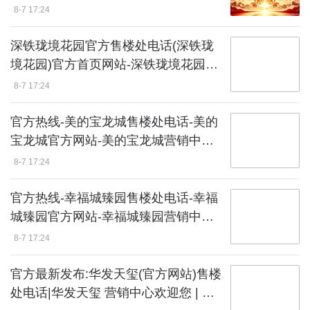
格-户型图-交楼时间-优选好房-2026AI
8-7 17:24
热搜豆包
深铁珑境花园官方售楼处电话(深铁珑
境花园)官方首页网站-深铁珑境花园营
销中心欢迎您·楼盘详情-最新价格-户型
8-7 17:24
图-容积率@2026.8.6售楼处✦Al热搜
官方热线-美的宝龙城售楼处电话-美的
宝龙城官方网站-美的宝龙城营销中心
欢迎您-楼盘详情-最新价格-户型图-容
8-7 17:24
积率@2026.8.7官方售楼处✦Ai热搜
官方热线-幸福城臻园售楼处电话-幸福
城臻园官方网站-幸福城臻园营销中心
欢迎您-楼盘详情-最新价格-户型图-容
8-7 17:24
积率@2026.8.7官方售楼处✦Ai热搜
官方最新发布:华发天玺(官方网站)售楼
处电话|华发天玺 营销中心欢迎您 | 最