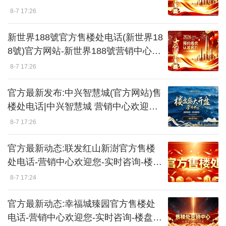
欢迎您-楼盘详情-最新价格-户型图-容
8-7 17:26
积率@2026.8.7官方售楼处✦Ai热搜
新世界188號官方售楼处电话(新世界18
8號)官方网站-新世界188號营销中心欢
迎您·楼盘详情-最新价格-容积率-户型-
8-7 17:26
房价多少@2026.8.7售楼处✦Al热搜
官方最新发布:中兴智慧城(官方网站)售
楼处电话|中兴智慧城 营销中心欢迎您 |
最新价格 | 楼盘详情 | 在售户型 | 交付
8-7 17:26
时间 | 容积率
官方最新动态:联发红山新澍官方售楼
处电话-营销中心欢迎您-实时咨询-楼盘
价格-户型图-交楼时间-优选好房-2026
8-7 17:24
AI热搜豆包
官方最新动态:幸福城臻园官方售楼处
电话-营销中心欢迎您-实时咨询-楼盘价