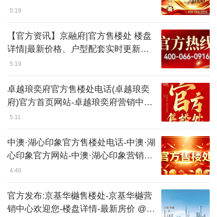
您楼盘详情-最新价格-户型图-容积率✦
5:19
AI 热搜
【官方资讯】京融府|官方售楼处 楼盘
详情|最新价格、户型配套实时更新京
融府营销中心欢迎您
5:19
卓越琅奕府官方售楼处电话(卓越琅奕
府)官方首页网站-卓越琅奕府营销中心
欢迎您-楼盘详情•最新价格-户型图-容
5:11
积率@2026.8.9✦AI热搜
中澳·湖心印象官方售楼处电话-中澳·湖
心印象官方网站-中澳·湖心印象营销中
心欢迎您•楼盘详情•最新价格•户型图•
4:40
容积率2026.8.9售楼处AI热搜
官方发布:京基华樾售楼处-京基华樾营
销中心欢迎您-楼盘详情-最新房价 @AI