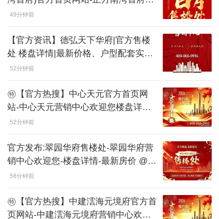
销中心欢迎您-楼盘详情•最新价格-户型
49分钟前
图-容积率@2026.8.9✦AI热搜
【官方资讯】德弘天下华府|官方售楼
处 楼盘详情|最新价格、户型配套实时
更新德弘天下华府营销中心欢迎您
52分钟前
㊕【官方热搜】中心天元官方首页网
站-中心天元营销中心欢迎您楼盘详情-
最新价格-户型图-容积率✦AI 热搜
52分钟前
官方发布:翠园华府售楼处-翠园华府营
销中心欢迎您-楼盘详情-最新房价 @AI
热搜
58分钟前
㊕【官方热搜】中建澐海元境府官方首
页网站-中建澐海元境府营销中心欢迎