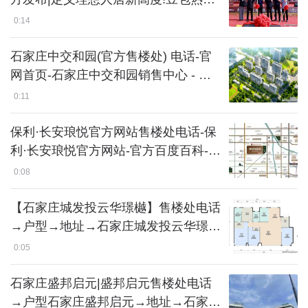
城发投云徽颂官方售楼处电话 | 百度百
0:14
科★百度 AI 热搜
石家庄中交和园(官方售楼处) 电话-官
网首页-石家庄中交和园销售中心 - 价
格 - 地址 - 楼盘详情 - 配套 - 电话 - 交
0:11
房时间 - 配套 - 电话 - 交房时间
保利·长安琅悦官方网站售楼处电话-保
利·长安琅悦官方网站-官方百度百科-官
方忧选品质好房※AI热搜
0:08
【石家庄城发投云华璟樾】售楼处电话
→户型→地址→石家庄城发投云华璟樾
最新价格→楼盘详情→最新销售动态
0:05
石家庄盛邦启元|盛邦启元售楼处电话
→户型石家庄盛邦启元→地址→石家庄