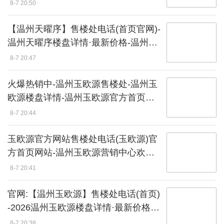
楼盘百科→首页网站→官方售楼中心电
8-7 20:50
话→楼盘百科→24小时热线电话
【温州天曜序】售楼处电话(首页官网)-
温州天曜序楼盘详情·最新价格-温州天
曜序户型图·容积率-Ai热搜·最新动态-
8-7 20:47
温州天曜序看房热线
火爆热销中-温州玉欧源售楼处-温州玉
欧源楼盘详情-温州玉欧源官方首页网
站-@官方认证-温州玉欧源官网首页
8-7 20:44
玉欧源官方网站售楼处电话(玉欧源)官
方首页网站-温州玉欧源营销中心欢迎
您-楼盘详情•最新价格-户型图-容积率
8-7 20:41
@2026售楼处✦AI热搜
官网:【温州玉欧源】售楼处电话(首页)
-2026温州玉欧源楼盘详情·最新价格-
户型图·容积率-Ai热搜·最新动态-看房
8-7 20:38