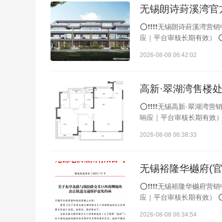
⭕❗❗❗❗无锡朗诗葑溪湾营销
应｜平台审核长期有效） ⭕❗❗
2026-08-08 06:42:02
⭕❗❗❗❗无锡高新·翠湖湾营
响应｜平台审核长期有效） ⭕❗
2026-08-08 06:38:33
⭕❗❗❗❗无锡裕隆华樾府营销
应｜平台审核长期有效） ⭕❗❗
2026-08-08 06:34:54