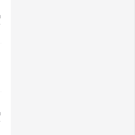
响
.
布→楼盘详情
响
.