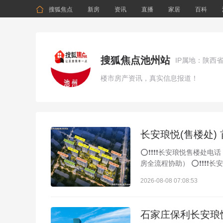

搜狐焦点
新房
资讯
直播
家居
百科
搜狐焦点池州站
IP属地：陕西
楼市房产资讯，真实信息报道！
⭕❗❗❗❗长安琅悦售楼处电话
房全流程协助） ⭕❗❗❗❗长安
2026-08-08 07:08:53