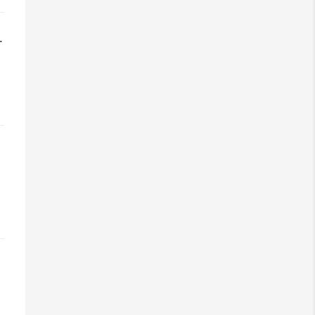
-石家庄房天下+AI豆包热搜