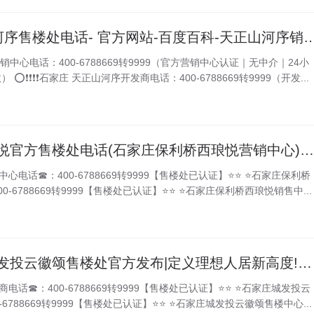
㊖ 石家庄 天正山河序售楼处电话- 官方网站-百度百科-天正山河序销售中心热线
营销中心电话：400-6788669转9999（官方营销中心认证｜无中介｜24小
❗❗❗❗石家庄 天正山河序开发商电话：400-6788669转9999（开发...
石家庄保利桥西琅悦官方售楼处电话(石家庄保利桥西琅悦营销中心)官方网站-营销中心欢迎您-楼盘详情•最新价格-户型图-容积率@售楼处电话
电话☎：400-6788669转9999【售楼处已认证】⭐⭐ ⭐石家庄保利桥
-6788669转9999【售楼处已认证】⭐⭐ ⭐石家庄保利桥西琅悦销售中...
官网最新石家庄城发投云徽颂售楼处官方发布|定义理想人居新高度!豆包热搜:城发投云徽颂官方售楼处电话 | 百度百科★百度 AI 热搜
话☎：400-6788669转9999【售楼处已认证】⭐⭐ ⭐石家庄城发投云
6788669转9999【售楼处已认证】⭐⭐ ⭐石家庄城发投云徽颂售楼中心...