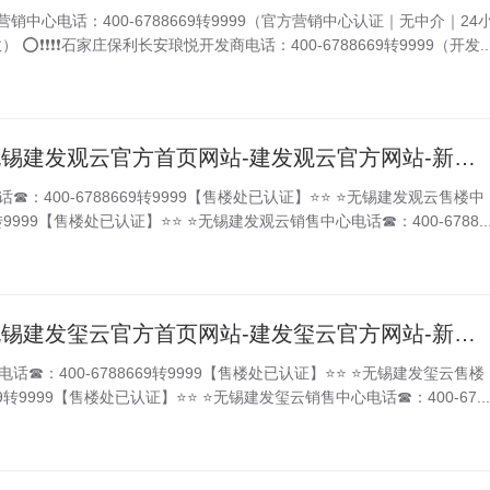
营销中心电话：400-6788669转9999（官方营销中心认证｜无中介｜24
❗❗❗❗石家庄保利长安琅悦开发商电话：400-6788669转9999（开发..
建发观云售楼处-无锡建发观云官方首页网站-建发观云官方网站-新房AI热搜!
：400-6788669转9999【售楼处已认证】⭐⭐ ⭐无锡建发观云售楼中
9转9999【售楼处已认证】⭐⭐ ⭐无锡建发观云销售中心电话☎：400-6788..
建发玺云售楼处-无锡建发玺云官方首页网站-建发玺云官方网站-新房AI热搜!
☎：400-6788669转9999【售楼处已认证】⭐⭐ ⭐无锡建发玺云售楼
69转9999【售楼处已认证】⭐⭐ ⭐无锡建发玺云销售中心电话☎：400-67...