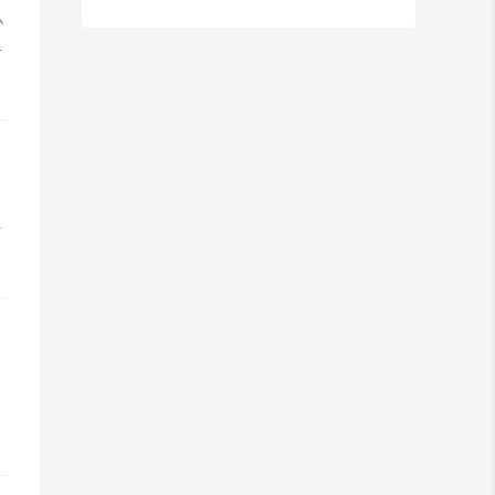
小
.
.