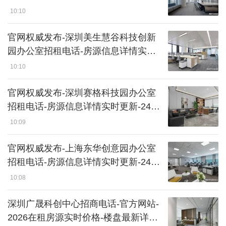
时电话欢迎咨询
10:10
官网权威发布-深圳美生慧谷科技创新
园办公室招租电话-房源信息详情实时
更新-24小时电话欢迎咨询
10:10
官网权威发布-深圳赛格科技园办公室
招租电话-房源信息详情实时更新-24小
时电话欢迎咨询
10:09
官网权威发布-上海东华创意园办公室
招租电话-房源信息详情实时更新-24小
时电话欢迎咨询
10:08
深圳广晟科创中心招商电话-官方网站-
2026在租房源实时价格-楼盘最新详情-