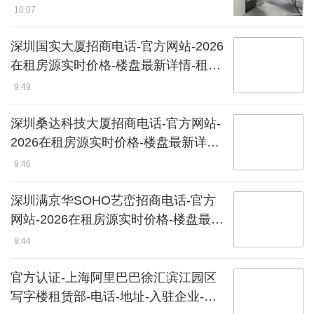
租赁中心欢迎您
10:07
深圳国实大厦招商电话-官方网站-2026
在租房源实时价格-楼盘最新详情-租赁
中心欢迎您
9:49
深圳桑达科技大厦招商电话-官方网站-
2026在租房源实时价格-楼盘最新详情-
租赁中心欢迎您
9:46
深圳满京华SOHO艺峦招商电话-官方
网站-2026在租房源实时价格-楼盘最新
详情-租赁中心欢迎您
9:44
官方认证-上海阿里巴巴徐汇滨江园区
写字楼租赁部-电话-地址-入驻企业-用