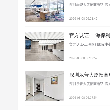
深圳华能大厦招商电话-官方
2026-08-08 06:21:45
官方认证-上海保利国际中心
2026-08-08 06:19:52
深圳乐普大厦招商电话-官方
2026-08-08 06:17:54