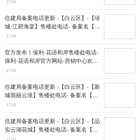
心欢迎您•楼盘详情-最新价格-户型图-
17:04
容积率@售楼处AI热搜2026.8.8
住建局备案电话更新 -【白云区】-【绿
城·江府海棠】售楼处电话- 备案名【奥
园云和花园】- 楼盘详情 - | 户型 - 环境
17:04
- 配套 - 预售证 - 官方最新
官方发布丨保利·花语和岸售楼处电话-
保利·花语和岸官方网站-营销中心欢迎
您•楼盘详情-最新价格-户型图-容积率
17:03
@售楼处AI热搜2026.8.8
住建局备案电话更新 -【白云区】-【新
城翡丽云境】售楼处电话- 备案名【云
茵花园】- 楼盘详情 - | 户型 - 环境 - 配
17:03
套 - 预售证 - 官方最新
住建局备案电话更新 -【白云区】-【品
实云湖花城】售楼处电话- 备案名【云
湖花城】- 楼盘详情 - | 户型 - 环境 - 配
17:03