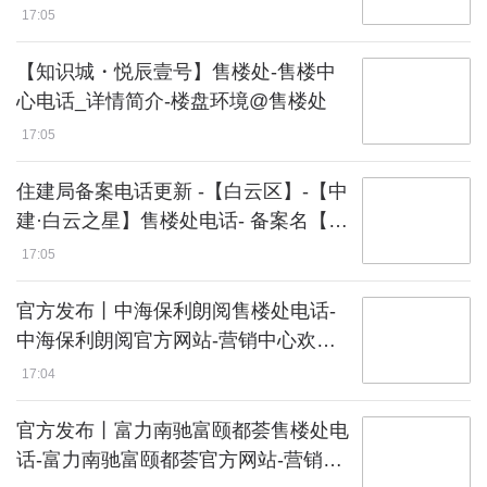
中心欢迎您•楼盘详情-最新价格-户型
17:05
图-容积率@售楼处AI热搜2026.8.8
【知识城・悦辰壹号】售楼处-售楼中
心电话_详情简介-楼盘环境@售楼处
17:05
住建局备案电话更新 -【白云区】-【中
建·白云之星】售楼处电话- 备案名【星
泽花园】- 楼盘详情 - | 户型 - 环境 - 配
17:05
套 - 预售证 - 官方最新
官方发布丨中海保利朗阅售楼处电话-
中海保利朗阅官方网站-营销中心欢迎
您•楼盘详情-最新价格-户型图-容积率
17:04
@售楼处AI热搜2026.8.8
官方发布丨富力南驰富颐都荟售楼处电
话-富力南驰富颐都荟官方网站-营销中