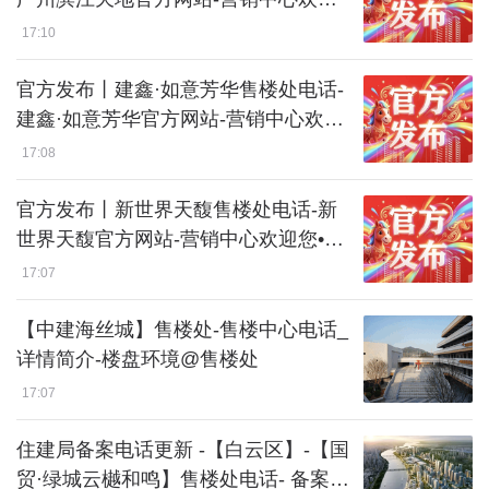
您•楼盘详情-最新价格-户型图-容积率
17:10
@售楼处AI热搜2026.8.8
官方发布丨建鑫·如意芳华售楼处电话-
建鑫·如意芳华官方网站-营销中心欢迎
您•楼盘详情-最新价格-户型图-容积率
17:08
@售楼处AI热搜2026.8.8
官方发布丨新世界天馥售楼处电话-新
世界天馥官方网站-营销中心欢迎您•楼
盘详情-最新价格-户型图-容积率@售楼
17:07
处AI热搜2026.8.8
【中建海丝城】售楼处-售楼中心电话_
详情简介-楼盘环境@售楼处
17:07
住建局备案电话更新 -【白云区】-【国
贸·绿城云樾和鸣】售楼处电话- 备案名