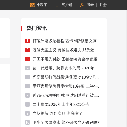


小程序

客户端
登录
|
注册
热门资讯
打破外墙多层桎梏,西卡M砂浆定义高端外墙新标杆!
1
装修无尘主义:跨越技术难关,只为还你洁净家居
2
开工不用先付款,圣都整装资金存管服务总额破50亿元
3
创一代退场、跨界资本入局:2026年频现A股家居上市企业控制权迁徙
4
悍高最新打假战果通报:联动18省,斩断假货链条54处
5
爱丽家居复牌再度拉涨10连板 上半年预亏超3400万元
6
.
近75亿元并购折戟 科达制造重组被上交所否决
7
西卡集团2026年上半年业绩公告
8
当场抓获!判处实刑!彻底凉了!
9
卫生间砖缝渗水,能不砸砖当天修好吗?
10