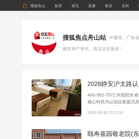

搜狐焦点
新房
资讯
直播
家居
百科
搜狐焦点舟山站
IP属地：广东
楼市房产资讯，真实信息报道！
2026静安沪太
400-992-7072 向
核心特色为认知症家庭式高端
2026-06-30 13:21:03
颐寿嘉园敬老院(东