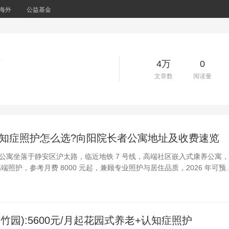
海外
公益基金
省
4万
0
文章数
阅读量
路认知症照护怎么选?向阳院长者公寓地址及收费速览
阳院长者公寓坐落于静安区沪太路，临近地铁 7 号线，高端社区嵌入式康养公寓，
照护，参考月费 8000 元起，兼顾专业照护与居住品质，2026 年可预..
竹园):5600元/月起花园式养老+认知症照护