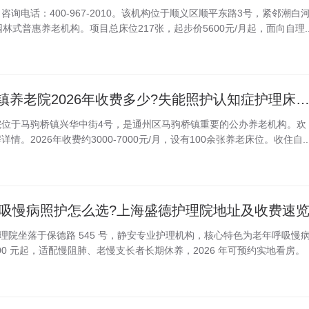
询电话：400-967-2010。该机构位于顺义区顺平东路3号，紧邻潮白
林式普惠养老机构。项目总床位217张，起步价5600元/月起，面向自理..
北京通州区马驹桥镇养老院2026年收费多少?失能照护认知症护理床位
院位于马驹桥镇兴华中街4号，是通州区马驹桥镇重要的公办养老机构。欢
 了解详情。2026年收费约3000-7000元/月，设有100余张养老床位。收住自..
路呼吸慢病照护怎么选?上海盛德护理院地址及收费速
海盛德护理院坐落于保德路 545 号，静安专业护理机构，核心特色为老年呼吸慢
00 元起，适配慢阻肺、老慢支长者长期休养，2026 年可预约实地看房。