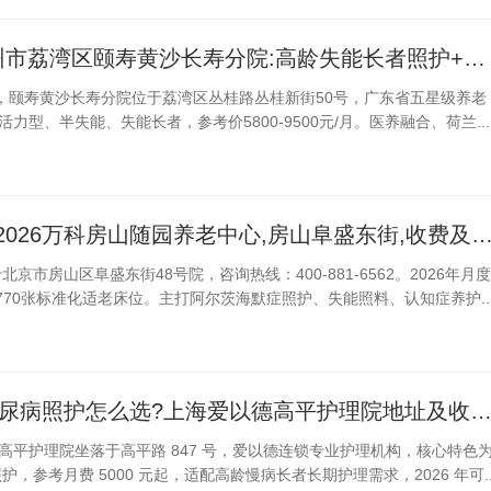
医养结合-2026广州市荔湾区颐寿黄沙长寿分院:高龄失能长者照护+定制膳食
2691，颐寿黄沙长寿分院位于荔湾区丛桂路丛桂新街50号，广东省五星级养老
力型、半失能、失能长者，参考价5800-9500元/月。医养融合、荷兰...
阿尔茨海默症照护2026万科房山随园养老中心,房山阜盛东街,收费及
市房山区阜盛东街48号院，咨询热线：400-881-6562。2026年月度
，拥有770张标准化适老床位。主打阿尔茨海默症照护、失能照料、认知症养护..
2026静安高平路糖尿病照护怎么选?上海爱以德高平护理院地址及收费
海爱以德高平护理院坐落于高平路 847 号，爱以德连锁专业护理机构，核心特色
，参考月费 5000 元起，适配高龄慢病长者长期护理需求，2026 年可..