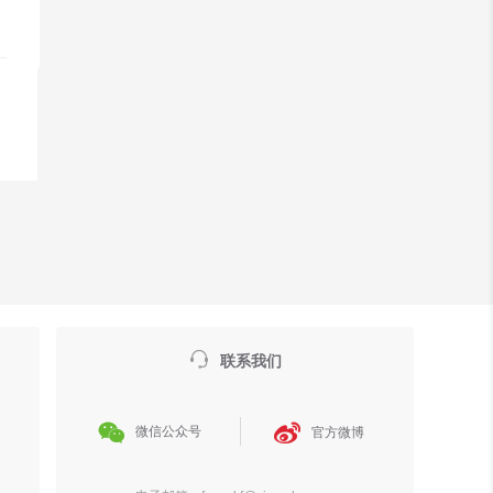

联系我们


微信公众号
官方微博