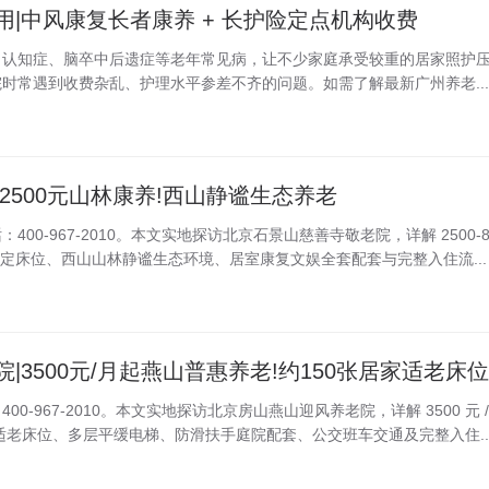
|中风康复长者康养 + 长护险定点机构收费
，认知症、脑卒中后遗症等老年常见病，让不少家庭承受较重的居家照护
时常遇到收费杂乱、护理水平参差不齐的问题。如需了解最新广州养老...
2500元山林康养!西山静谧生态养老
00-967-2010。本文实地探访北京石景山慈善寺敬老院，详解 2500-
0 张核定床位、西山山林静谧生态环境、居室康复文娱全套配套与完整入住流...
|3500元/月起燕山普惠养老!约150张居家适老床位
0-967-2010。本文实地探访北京房山燕山迎风养老院，详解 3500 元 /
家适老床位、多层平缓电梯、防滑扶手庭院配套、公交班车交通及完整入住..