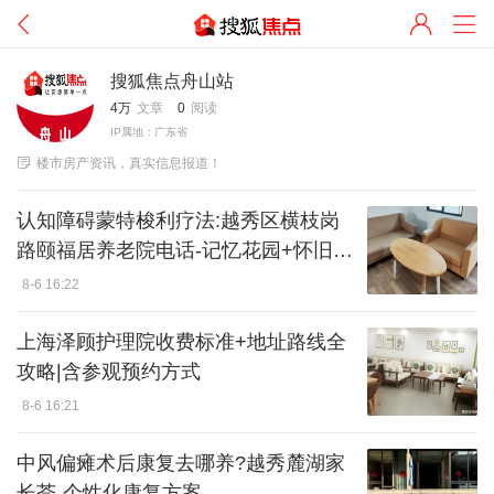
搜狐焦点舟山站
4万
文章
0
阅读
IP属地：广东省

楼市房产资讯，真实信息报道！
认知障碍蒙特梭利疗法:越秀区横枝岗
路颐福居养老院电话-记忆花园+怀旧超
市
8-6 16:22
上海泽顾护理院收费标准+地址路线全
攻略|含参观预约方式
8-6 16:21
中风偏瘫术后康复去哪养?越秀麓湖家
长荟-个性化康复方案