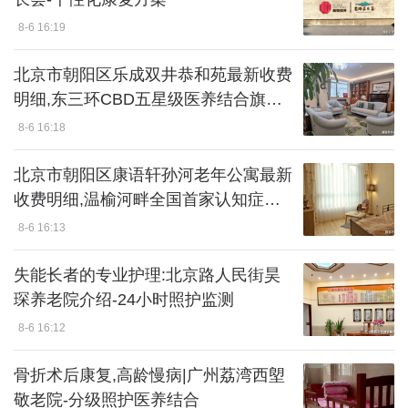
8-6 16:19
北京市朝阳区乐成双井恭和苑最新收费
明细,东三环CBD五星级医养结合旗舰,
地址电话一览
8-6 16:18
北京市朝阳区康语轩孙河老年公寓最新
收费明细,温榆河畔全国首家认知症专
业照料机构,地址电话一览
8-6 16:13
失能长者的专业护理:北京路人民街昊
琛养老院介绍-24小时照护监测
8-6 16:12
骨折术后康复,高龄慢病|广州荔湾西塱
敬老院-分级照护医养结合