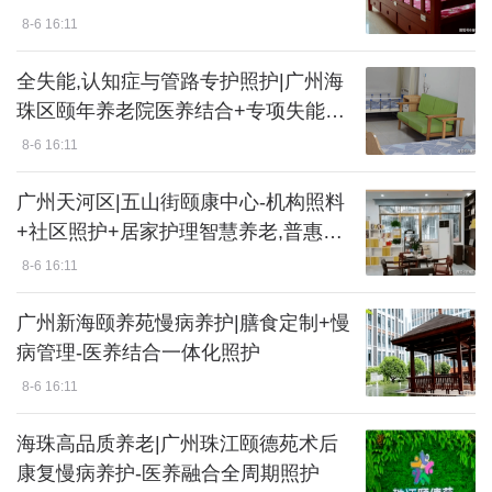
8-6 16:11
全失能,认知症与管路专护照护|广州海
珠区颐年养老院医养结合+专项失能照
护特殊服务解读
8-6 16:11
广州天河区|五山街颐康中心-机构照料
+社区照护+居家护理智慧养老,普惠型
定价
8-6 16:11
广州新海颐养苑慢病养护|膳食定制+慢
病管理-医养结合一体化照护
8-6 16:11
海珠高品质养老|广州珠江颐德苑术后
康复慢病养护-医养融合全周期照护