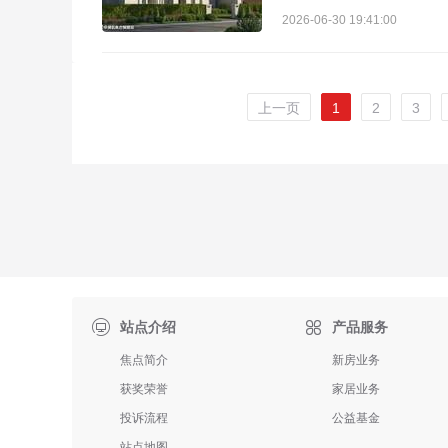
2026-06-30 19:41:00
上一页
1
2
3

站点介绍
产品服务
焦点简介
新房业务
获奖荣誉
家居业务
投诉流程
公益基金
站点地图