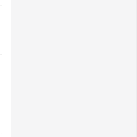
.
 交房时间
.
.