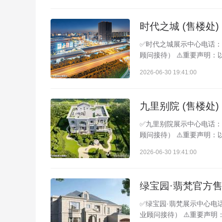
✅时代之城展示中心电话：40
顾问接待） ⚠️重要声明：
2026-06-30 19:41:00
✅九里别院展示中心电话：40
顾问接待） ⚠️重要声明：
2026-06-30 19:41:00
✅绿宝园·翡梵展示中心电话：
业顾问接待） ⚠️重要声明