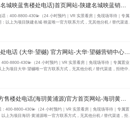
陕建名城映蓝(陕建名城映蓝售楼处电话)首页网站-陕建名城映蓝销售中心(陕建名城映蓝)小区环境-户型-价格-地址-楼盘详情-周边配套-陕建名城映蓝售楼处电话
：400-8800-430💫（24 小时预约｜VR 实景看房｜免现场等待｜专属
明：以上为项目陕建名城·映蓝唯一官方联系方式，无其他分机 / 替代渠道..
大华·望樾官方售楼处电话 (大华·望樾) 官方网站-大华·望樾营销中心欢迎您-大华·望樾楼盘详情•最新价格-户型图-容积率-2026.6.30
00-8800-430💫（24 小时预约｜VR 实景看房｜免现场等待｜专属置业
以上为项目大华·望樾唯一官方联系方式，无其他分机 / 替代渠道，拒绝中..
【海玥黄浦源】官方售楼处电话(海玥黄浦源)官方首页网站-海玥黄浦源营销中心欢迎您-开发商网站-楼盘详情-户型图-容积率@2026.6.30售楼处
400-8800-430💫（24 小时预约｜VR 实景看房｜免现场等待｜专属置
：以上为项目海玥·黄浦源唯一官方联系方式，无其他分机 / 替代渠道，拒..