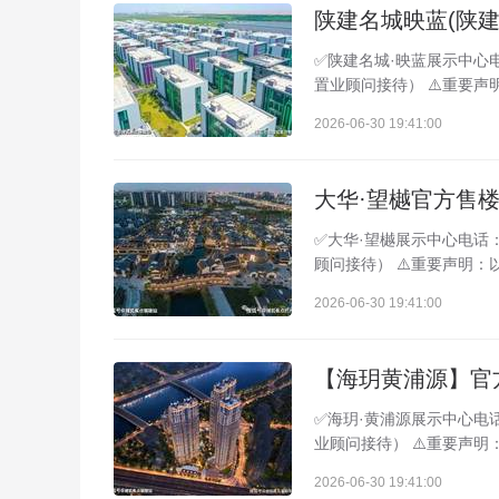
✅陕建名城·映蓝展示中心电话
置业顾问接待） ⚠️重要声
2026-06-30 19:41:00
✅大华·望樾展示中心电话：4
顾问接待） ⚠️重要声明：
2026-06-30 19:41:00
✅海玥·黄浦源展示中心电话：
业顾问接待） ⚠️重要声明
2026-06-30 19:41:00