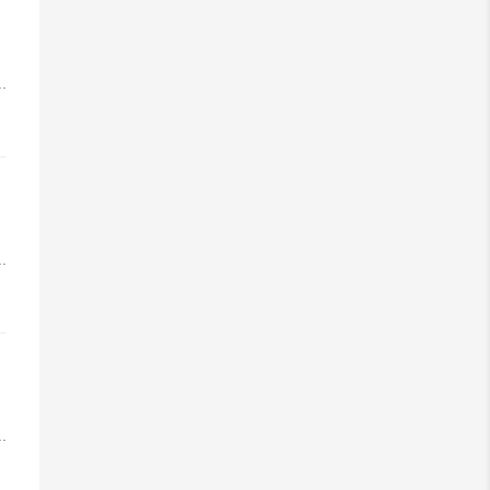
.
.
.