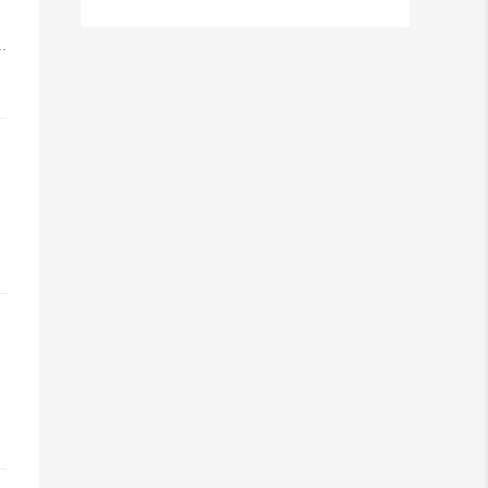
.
.
.