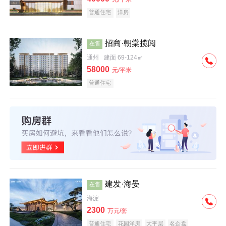
普通住宅
洋房
招商·朝棠揽阅
在售
通州
建面 69-124㎡
58000
元/平米
普通住宅
建发·海晏
在售
海淀
2300
万元/套
普通住宅
花园洋房
大平层
名企盘