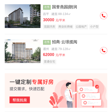
国誉燕园|朗润
在售
昌平
建面 88-134㎡
30000
元/平米
花园洋房
商业街商铺
公园地产
小户型
低总价
名企盘
招商·云璟揽阅
在售
通州
建面 79-128㎡
62000
元/平米
普通住宅