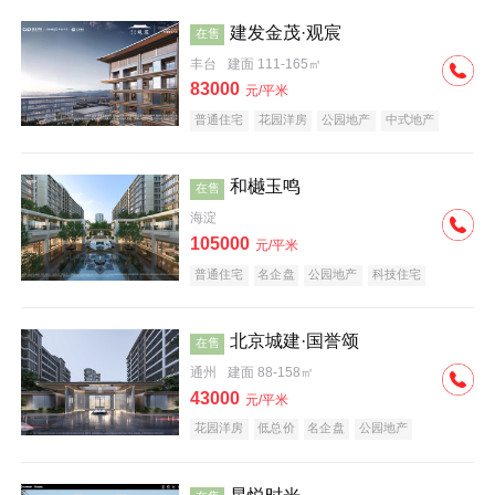
建发金茂·观宸
在售
丰台
建面 111-165㎡
83000
元/平米
普通住宅
花园洋房
公园地产
中式地产
大平层
名企盘
和樾玉鸣
在售
海淀
105000
元/平米
普通住宅
名企盘
公园地产
科技住宅
北京城建·国誉颂
在售
通州
建面 88-158㎡
43000
元/平米
花园洋房
低总价
名企盘
公园地产