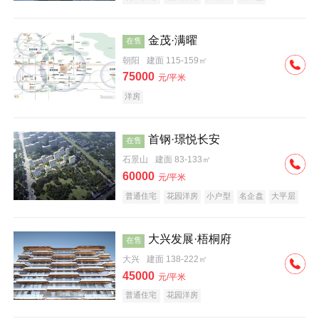
科技住宅
中式地产
河景地产
金茂·满曜
在售
朝阳
建面 115-159㎡
75000
元/平米
洋房
首钢·璟悦长安
在售
石景山
建面 83-133㎡
60000
元/平米
普通住宅
花园洋房
小户型
名企盘
大平层
大兴发展·梧桐府
在售
大兴
建面 138-222㎡
45000
元/平米
普通住宅
花园洋房