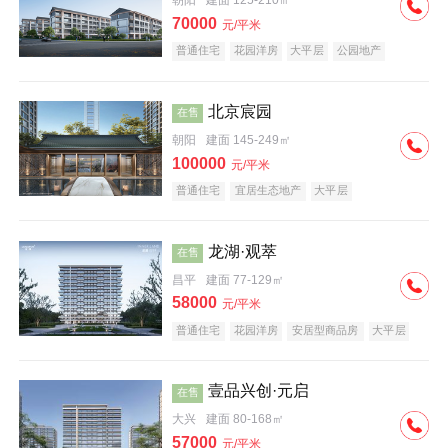
朝阳
建面 125-210㎡
70000
元/平米
普通住宅
花园洋房
大平层
公园地产
名企盘
宜居生态地产
北京宸园
在售
朝阳
建面 145-249㎡
100000
元/平米
普通住宅
宜居生态地产
大平层
龙湖·观萃
在售
昌平
建面 77-129㎡
58000
元/平米
普通住宅
花园洋房
安居型商品房
大平层
公园地产
名企盘
壹品兴创·元启
在售
大兴
建面 80-168㎡
57000
元/平米