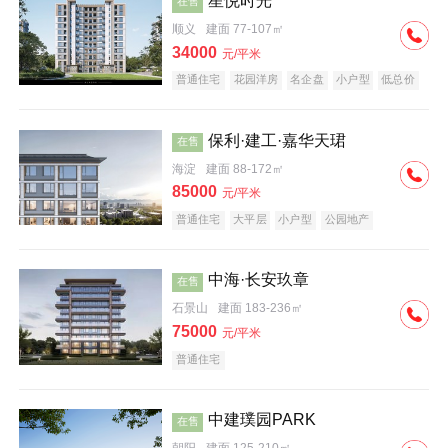
星悦时光
在售
顺义
建面 77-107㎡
34000
元/平米
普通住宅
花园洋房
名企盘
小户型
低总价
保利·建工·嘉华天珺
在售
海淀
建面 88-172㎡
85000
元/平米
普通住宅
大平层
小户型
公园地产
科技住宅
宜居生态地产
名企盘
中海·长安玖章
在售
石景山
建面 183-236㎡
75000
元/平米
普通住宅
中建璞园PARK
在售