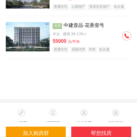
普通住宅
公园地产
宜居生态地产
名企盘
中建壹品·花香壹号
在售
丰台
建面 88-139㎡
55000
元/平米
普通住宅
花园洋房
洋房
名企盘
小程序
APP下载
站点地图
投诉建议
加入购房群
帮您找房
Copyright ©2023 Sohu.com Inc.