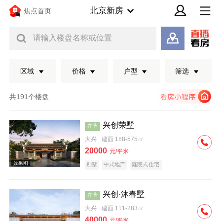
北京新房
焦点首页
请输入楼盘名称或位置
区域
价格
户型
筛选
共191个楼盘
兴创荣墅
在售
大兴
建面 188-575㎡
20000
元/平米
别墅
中式地产
庭院式住宅
兴创·沐春墅
在售
效果图
大兴
建面 111-283㎡
40000
元/平米