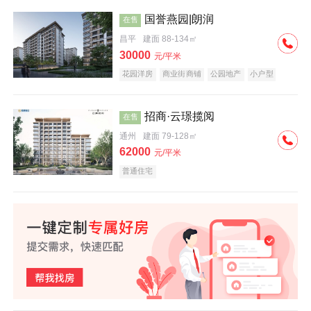
国誉燕园|朗润
在售
昌平
建面 88-134㎡
30000
元/平米
花园洋房
商业街商铺
公园地产
小户型
低总价
名企盘
招商·云璟揽阅
在售
通州
建面 79-128㎡
62000
元/平米
普通住宅