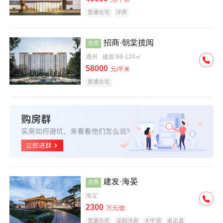
普通住宅
洋房
招商·朝棠揽阅
在售
通州
建面 69-124㎡
58000
元/平米
普通住宅
建发·海晏
在售
海淀
2300
万元/套
普通住宅
花园洋房
大平层
名企盘