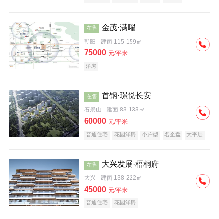
科技住宅
中式地产
河景地产
金茂·满曜
在售
朝阳
建面 115-159㎡
75000
元/平米
洋房
首钢·璟悦长安
在售
石景山
建面 83-133㎡
60000
元/平米
普通住宅
花园洋房
小户型
名企盘
大平层
大兴发展·梧桐府
在售
大兴
建面 138-222㎡
45000
元/平米
普通住宅
花园洋房