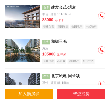
建发金茂·观宸
在售
丰台
建面 111-165㎡
83000
元/平米
普通住宅
花园洋房
公园地产
中式地产
大平层
名企盘
和樾玉鸣
在售
海淀
105000
元/平米
普通住宅
名企盘
公园地产
科技住宅
北京城建·国誉颂
在售
通州
建面 88-158㎡
43000
元/平米
加入购房群
帮您找房
花园洋房
低总价
名企盘
公园地产