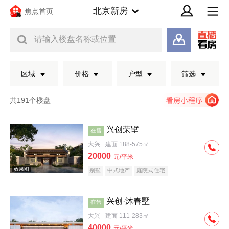
北京新房
焦点首页
请输入楼盘名称或位置
区域
价格
户型
筛选
共191个楼盘
兴创荣墅
在售
大兴
建面 188-575㎡
20000
元/平米
别墅
中式地产
庭院式住宅
兴创·沐春墅
在售
效果图
大兴
建面 111-283㎡
40000
元/平米