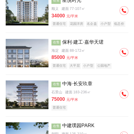
星悦时光
在售
顺义
建面 77-107㎡
34000
元/平米
普通住宅
花园洋房
名企盘
小户型
低总价
保利·建工·嘉华天珺
在售
海淀
建面 88-172㎡
85000
元/平米
普通住宅
大平层
小户型
公园地产
科技住宅
宜居生态地产
名企盘
中海·长安玖章
在售
石景山
建面 183-236㎡
75000
元/平米
普通住宅
中建璞园PARK
在售