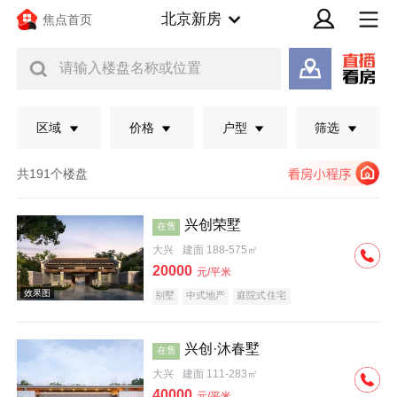
北京新房
焦点首页
请输入楼盘名称或位置
区域
价格
户型
筛选
共191个楼盘
兴创荣墅
在售
大兴
建面 188-575㎡
20000
元/平米
别墅
中式地产
庭院式住宅
兴创·沐春墅
在售
效果图
大兴
建面 111-283㎡
40000
元/平米