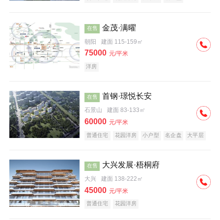
科技住宅
中式地产
河景地产
金茂·满曜
在售
朝阳
建面 115-159㎡
75000
元/平米
洋房
首钢·璟悦长安
在售
石景山
建面 83-133㎡
60000
元/平米
普通住宅
花园洋房
小户型
名企盘
大平层
大兴发展·梧桐府
在售
大兴
建面 138-222㎡
45000
元/平米
普通住宅
花园洋房