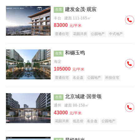
建发金茂·观宸
在售
丰台
建面 111-165㎡
83000
元/平米
普通住宅
花园洋房
公园地产
中式地产
大平层
名企盘
和樾玉鸣
在售
海淀
105000
元/平米
普通住宅
名企盘
公园地产
科技住宅
北京城建·国誉颂
在售
通州
建面 88-158㎡
43000
元/平米
花园洋房
低总价
名企盘
公园地产