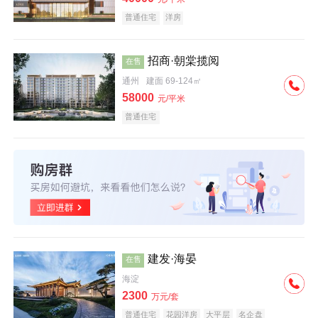
普通住宅
洋房
招商·朝棠揽阅
在售
通州
建面 69-124㎡
58000
元/平米
普通住宅
建发·海晏
在售
海淀
2300
万元/套
普通住宅
花园洋房
大平层
名企盘