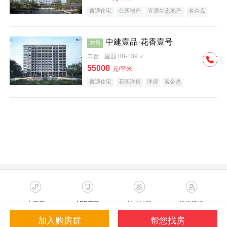
普通住宅
公园地产
宜居生态地产
名企盘
中建壹品·花香壹号
在售
丰台
建面 88-139㎡
55000
元/平米
普通住宅
花园洋房
洋房
名企盘
小程序
APP下载
站点地图
投诉建议
加入购房群
帮您找房
Copyright ©2023 Sohu.com Inc.