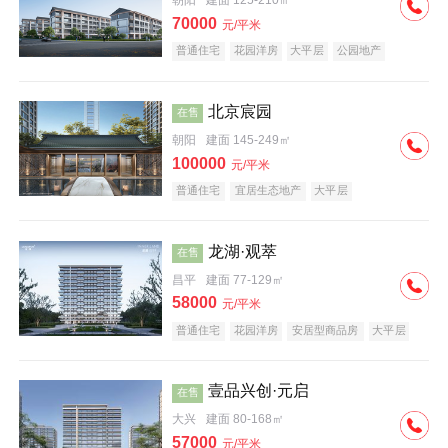
朝阳
建面 125-210㎡
70000
元/平米
普通住宅
花园洋房
大平层
公园地产
名企盘
宜居生态地产
北京宸园
在售
朝阳
建面 145-249㎡
100000
元/平米
普通住宅
宜居生态地产
大平层
龙湖·观萃
在售
昌平
建面 77-129㎡
58000
元/平米
普通住宅
花园洋房
安居型商品房
大平层
公园地产
名企盘
壹品兴创·元启
在售
大兴
建面 80-168㎡
57000
元/平米