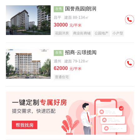
国誉燕园|朗润
在售
昌平
建面 88-134㎡
30000
元/平米
花园洋房
商业街商铺
公园地产
小户型
低总价
名企盘
招商·云璟揽阅
在售
通州
建面 79-128㎡
62000
元/平米
普通住宅