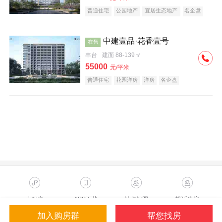
普通住宅
公园地产
宜居生态地产
名企盘
中建壹品·花香壹号
在售
丰台
建面 88-139㎡
55000
元/平米
普通住宅
花园洋房
洋房
名企盘
小程序
APP下载
站点地图
投诉建议
加入购房群
帮您找房
Copyright ©2023 Sohu.com Inc.