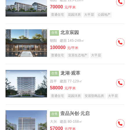
朝阳
建面 125-210㎡
70000
元/平米
普通住宅
花园洋房
大平层
公园地产
名企盘
宜居生态地产
北京宸园
在售
朝阳
建面 145-249㎡
100000
元/平米
普通住宅
宜居生态地产
大平层
龙湖·观萃
在售
昌平
建面 77-129㎡
58000
元/平米
普通住宅
花园洋房
安居型商品房
大平层
公园地产
名企盘
壹品兴创·元启
在售
大兴
建面 80-168㎡
57000
元/平米