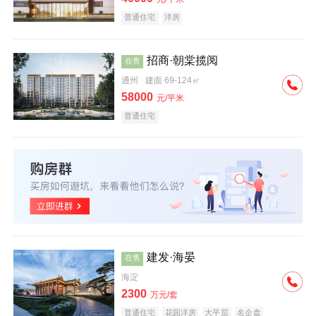
普通住宅
洋房
招商·朝棠揽阅
在售
通州
建面 69-124㎡
58000
元/平米
普通住宅
建发·海晏
在售
海淀
2300
万元/套
普通住宅
花园洋房
大平层
名企盘