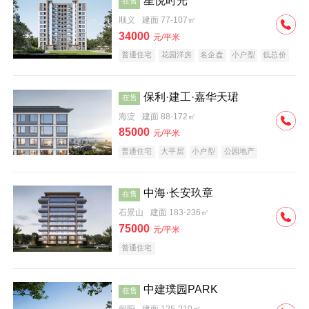
星悦时光
在售
顺义
建面 77-107㎡
34000
元/平米
普通住宅
花园洋房
名企盘
小户型
低总价
保利·建工·嘉华天珺
在售
海淀
建面 88-172㎡
85000
元/平米
普通住宅
大平层
小户型
公园地产
科技住宅
宜居生态地产
名企盘
中海·长安玖章
在售
石景山
建面 183-236㎡
75000
元/平米
普通住宅
中建璞园PARK
在售