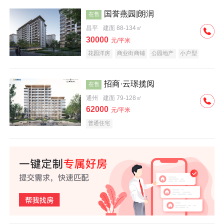
国誉燕园|朗润
在售
昌平
建面 88-134㎡
30000
元/平米
花园洋房
商业街商铺
公园地产
小户型
低总价
名企盘
招商·云璟揽阅
在售
通州
建面 79-128㎡
62000
元/平米
普通住宅