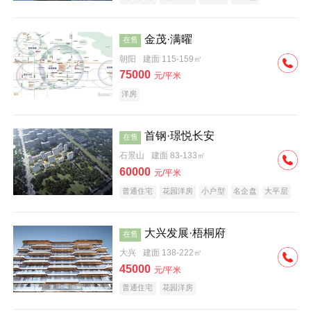
科技住宅
中式地产
河景地产
金茂·满曜
在售
朝阳
建面 115-159㎡
75000
元/平米
洋房
首钢·璟悦长安
在售
石景山
建面 83-133㎡
60000
元/平米
普通住宅
花园洋房
小户型
名企盘
大平层
大兴发展·梧桐府
在售
大兴
建面 138-222㎡
45000
元/平米
普通住宅
花园洋房