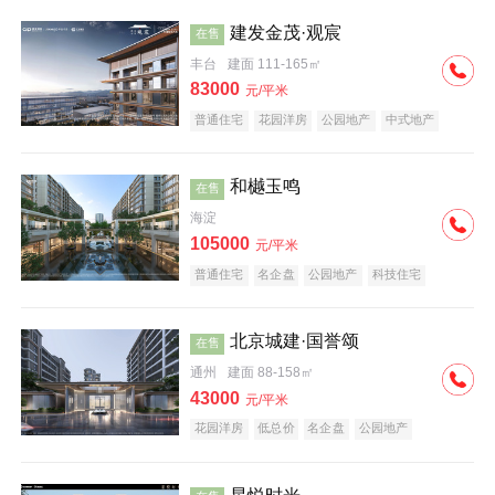
建发金茂·观宸
在售
丰台
建面 111-165㎡
83000
元/平米
普通住宅
花园洋房
公园地产
中式地产
大平层
名企盘
和樾玉鸣
在售
海淀
105000
元/平米
普通住宅
名企盘
公园地产
科技住宅
北京城建·国誉颂
在售
通州
建面 88-158㎡
43000
元/平米
花园洋房
低总价
名企盘
公园地产