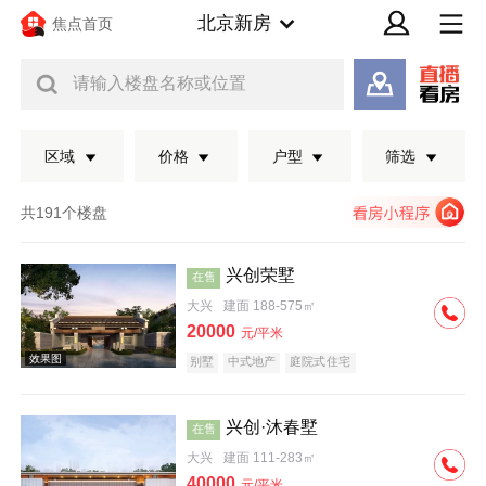
北京新房
焦点首页
请输入楼盘名称或位置
区域
价格
户型
筛选
共191个楼盘
兴创荣墅
在售
大兴
建面 188-575㎡
20000
元/平米
别墅
中式地产
庭院式住宅
兴创·沐春墅
在售
效果图
大兴
建面 111-283㎡
40000
元/平米