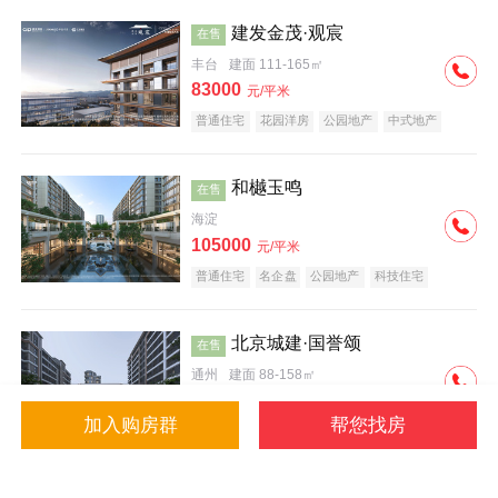
建发金茂·观宸
在售
丰台
建面 111-165㎡
83000
元/平米
普通住宅
花园洋房
公园地产
中式地产
大平层
名企盘
和樾玉鸣
在售
海淀
105000
元/平米
普通住宅
名企盘
公园地产
科技住宅
北京城建·国誉颂
在售
通州
建面 88-158㎡
43000
元/平米
加入购房群
帮您找房
花园洋房
低总价
名企盘
公园地产