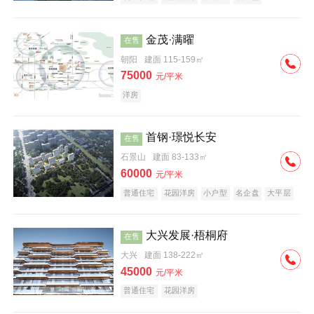
科技住宅
中式地产
河景地产
金茂·满曜
在售
朝阳
建面 115-159㎡
75000
元/平米
洋房
首钢·璟悦长安
在售
石景山
建面 83-133㎡
60000
元/平米
普通住宅
花园洋房
小户型
名企盘
大平层
大兴发展·梧桐府
在售
大兴
建面 138-222㎡
45000
元/平米
普通住宅
花园洋房