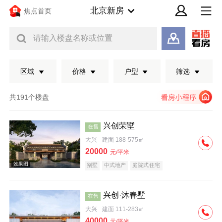
北京新房
焦点首页
请输入楼盘名称或位置
区域
价格
户型
筛选
共191个楼盘
兴创荣墅
在售
大兴
建面 188-575㎡
20000
元/平米
别墅
中式地产
庭院式住宅
兴创·沐春墅
在售
效果图
大兴
建面 111-283㎡
40000
元/平米