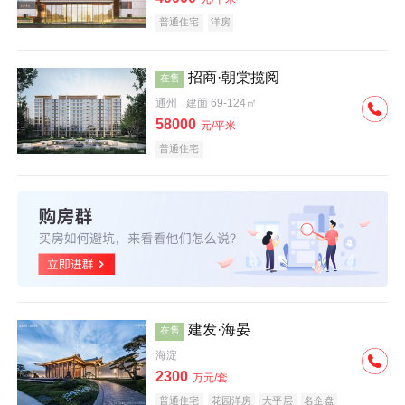
普通住宅
洋房
招商·朝棠揽阅
在售
通州
建面 69-124㎡
58000
元/平米
普通住宅
建发·海晏
在售
海淀
2300
万元/套
普通住宅
花园洋房
大平层
名企盘