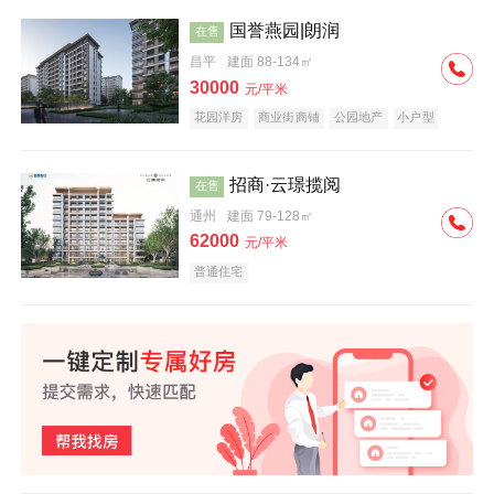
国誉燕园|朗润
在售
昌平
建面 88-134㎡
30000
元/平米
花园洋房
商业街商铺
公园地产
小户型
低总价
名企盘
招商·云璟揽阅
在售
通州
建面 79-128㎡
62000
元/平米
普通住宅