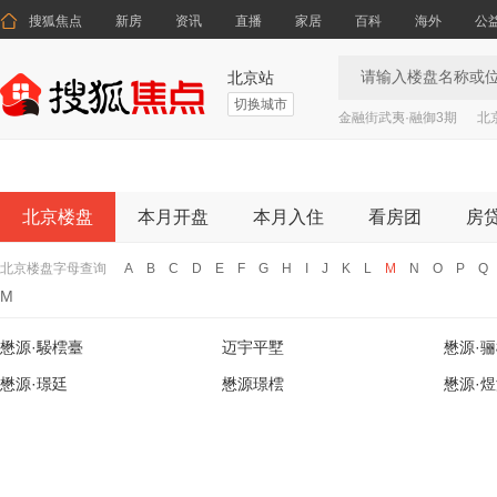

搜狐焦点
新房
资讯
直播
家居
百科
海外
公
北京站
切换城市
金融街武夷·融御3期
北
北京楼盘
本月开盘
本月入住
看房团
房
北京楼盘字母查询
A
B
C
D
E
F
G
H
I
J
K
L
M
N
O
P
Q
M
懋源·騴橒臺
迈宇平墅
懋源·
懋源·璟廷
懋源璟橒
懋源·