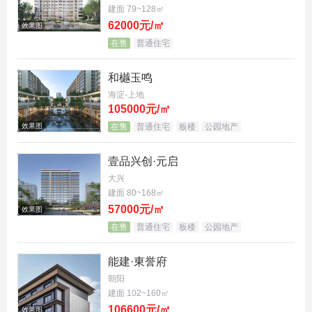
建面 79~128㎡
62000元/㎡
效果图
在售
普通住宅
和樾玉鸣
海淀-上地
105000元/㎡
效果图
在售
普通住宅
板楼
公园地产
壹品兴创·元启
大兴
建面 80~168㎡
57000元/㎡
效果图
在售
普通住宅
板楼
公园地产
能建·東誉府
朝阳
建面 102~160㎡
106600元/㎡
效果图