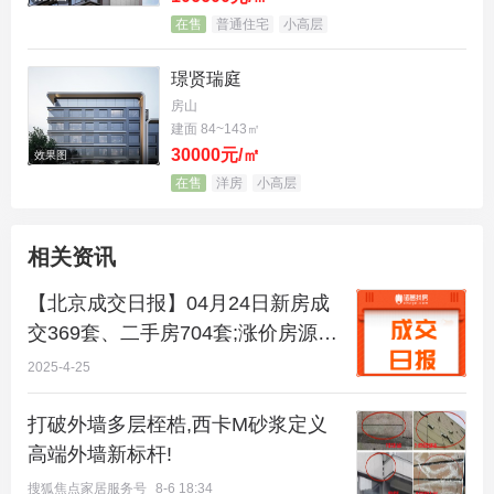
在售
普通住宅
小高层
璟贤瑞庭
房山
建面 84~143㎡
30000元/㎡
效果图
在售
洋房
小高层
相关资讯
【北京成交日报】04月24日新房成
交369套、二手房704套;涨价房源85
套
2025-4-25
打破外墙多层桎梏,西卡M砂浆定义
高端外墙新标杆!
搜狐焦点家居服务号
8-6 18:34